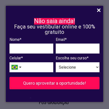
Não saia ainda!
Faça seu vestibular online e 100%
gratuito
Nome*
Email*
INSCRIÇÃO
OLINDA
Celular*
Escolha seu curso*
RECIFE
VESTIBULAR
Quero aproveitar a oportunidade!
CURSOS PRESENCIAIS
.
PÓS-GRADUAÇÃO