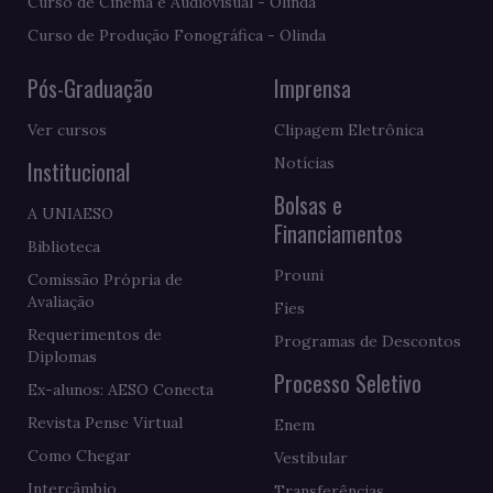
Curso de Cinema e Audiovisual - Olinda
Curso de Produção Fonográfica - Olinda
Pós-Graduação
Imprensa
Ver cursos
Clipagem Eletrônica
Notícias
Institucional
Bolsas e
A UNIAESO
Financiamentos
Biblioteca
Prouni
Comissão Própria de
Avaliação
Fies
Requerimentos de
Programas de Descontos
Diplomas
Processo Seletivo
Ex-alunos: AESO Conecta
Revista Pense Virtual
Enem
Como Chegar
Vestibular
Intercâmbio
Transferências