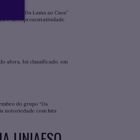
s músicas “Da Lama ao Caos”
na e da representatividade
 afora, foi classificado, em
 membro do grupo “Os
ais notoriedade com hits
NA UNIAESO