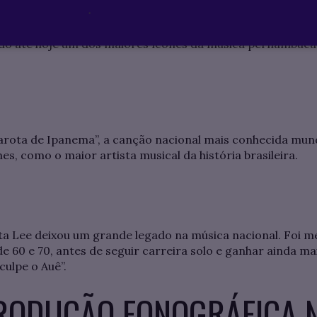
.
 no ano de 1966, fez parte do grupo Nação Zumbi. Dono da
do até hoje um dos maiores ícones da música pernambuca
arota de Ipanema”, a canção nacional mais conhecida mundo
nes, como o maior artista musical da história brasileira.
Rita Lee deixou um grande legado na música nacional. Foi
e 60 e 70, antes de seguir carreira solo e ganhar ainda m
ulpe o Auê”.
RODUÇÃO FONOGRÁFICA 