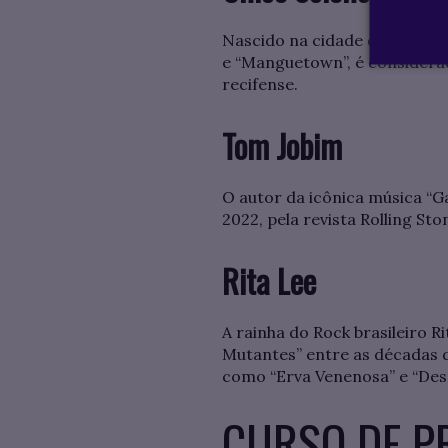
Nascido na cidade de Olinda
e “Manguetown”, é considera
recifense.
Tom Jobim
O autor da icônica música “G
2022, pela revista Rolling Sto
Rita Lee
A rainha do Rock brasileiro 
Mutantes” entre as décadas d
como “Erva Venenosa” e “Desc
CURSO DE P