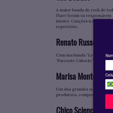
A maior banda de rock de to
Starr foram os responsáveis 
inteiro. Canções icônicas co
repertório.
Renato Russo
Com sua banda “Legião Urban
Nom
“Faroeste Caboclo” e “Eduard
Marisa Monte
Celu
Um dos grandes nomes da mús
produtora, compositora e ins
Chico Science