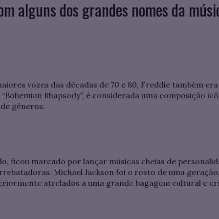
com alguns dos grandes nomes da músic
aiores vozes das décadas de 70 e 80, Freddie também e
s, “Bohemian Rhapsody”, é considerada uma composição icôn
e de gêneros.
, ficou marcado por lançar músicas cheias de personalida
rebatadoras. Michael Jackson foi o rosto de uma geração
eriormente atrelados a uma grande bagagem cultural e crí