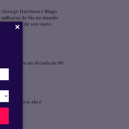
, George Harrison e Ringo
u milhares de fãs no mundo
as algumas de seu vasto
ram o país na década de 80.
 de cantora, ela é
 Love You”.