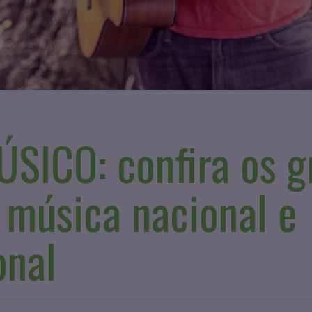
SICO: confira os g
 música nacional e
onal