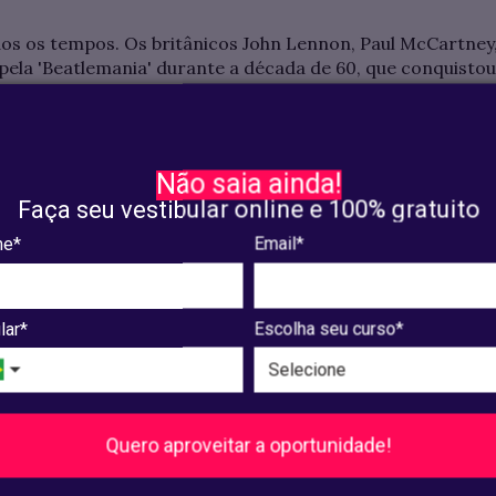
dos os tempos. Os britânicos John Lennon, Paul McCartney
pela 'Beatlemania' durante a década de 60, que conquisto
mo “Let It Be”, “Hey Jude” e “Here Comes the Sun” são apen
Não saia ainda!
Faça seu vestibular online e 100% gratuito
a”, fez enorme sucesso com suas composições que domina
e*
Email*
o e Mônica” são duas das suas obras mais notáveis.
lar*
Escolha seu curso*
ica nacional com certeza é a cantora Marisa Monte. Além
trumentista. Dona de hits como “Velha Infância” e “Amor I
Quero aproveitar a oportunidade!