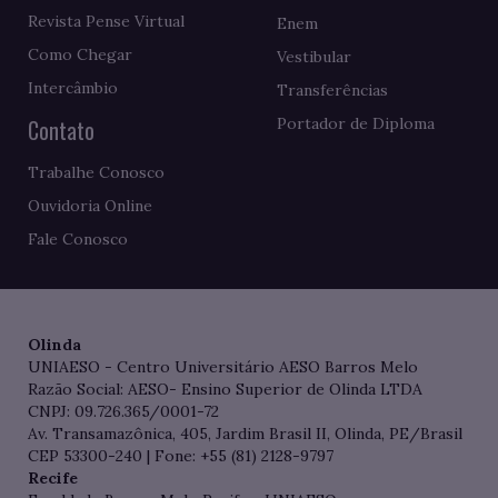
Revista Pense Virtual
Enem
Como Chegar
Vestibular
Intercâmbio
Transferências
Contato
Portador de Diploma
Trabalhe Conosco
Ouvidoria Online
Fale Conosco
Olinda
UNIAESO - Centro Universitário AESO Barros Melo
Razão Social: AESO- Ensino Superior de Olinda LTDA
CNPJ: 09.726.365/0001-72
Av. Transamazônica, 405, Jardim Brasil II, Olinda, PE/Brasil
CEP 53300-240 | Fone: +55 (81) 2128-9797
Recife