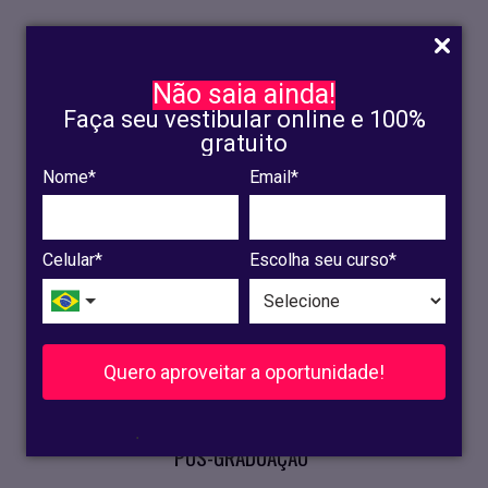
Não saia ainda!
Faça seu vestibular online e 100%
gratuito
Nome*
Email*
INSCRIÇÃO
OLINDA
Celular*
Escolha seu curso*
RECIFE
VESTIBULAR
Quero aproveitar a oportunidade!
CURSOS PRESENCIAIS
.
PÓS-GRADUAÇÃO