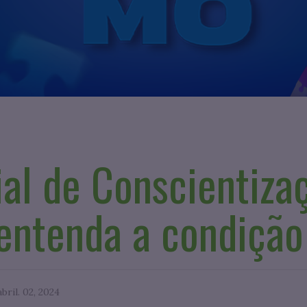
al de Conscientiza
entenda a condição
abril. 02, 2024