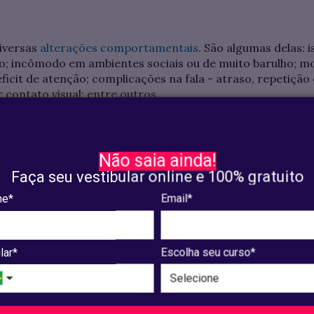
iversas
alterações comportamentais
. São algumas delas: 
ho; incômodo em ambientes sociais ou de muito barulho; 
déficit de atenção; complicações na fala - atraso, repetiçã
r contato visual; entre outros.
estar em
leve
,
moderado
e
severo
, e, por isso, não pode s
ção que altera a compreensão e comportamento em diferen
Não saia ainda!
Faça seu vestibular online e 100% gratuito
nea para indivíduos com autismo leve - ou Nível 1 - é de q
e*
Email*
e o fato da pessoa autista apresentar menos sintomas ou
terfere em seus direitos e reconhecimento dentro do es
lar*
Escolha seu curso*
O