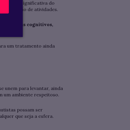
melhora significativa do
a realização de atividades.
 terapeutas cognitivos,
para um tratamento ainda
 se unem para levantar, ainda
 em um ambiente respeitoso.
autistas possam ser
lquer que seja a esfera.