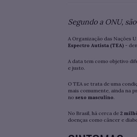
Segundo a ONU, são 
A Organização das Nações Un
Espectro Autista (TEA)
- de
A data tem como objetivo dif
e justo.
O TEA se trata de uma condiç
mais comumente, ainda na pr
no
sexo masculino
.
No Brasil, há cerca de
2 milhõ
doenças como câncer e diabe