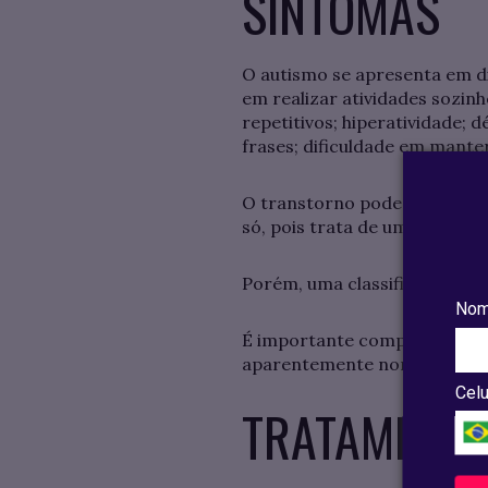
SINTOMAS
O autismo se apresenta em d
em realizar atividades sozin
repetitivos; hiperatividade; 
frases; dificuldade em mante
O transtorno pode se manif
só, pois trata de uma condi
Porém, uma classificação errô
Nom
É importante compreender qu
aparentemente normal não in
Celu
TRATAMENT