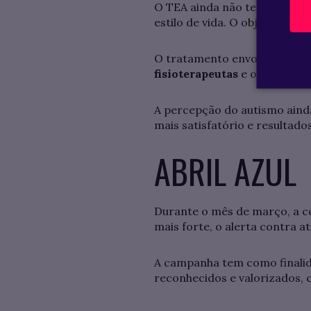
O TEA ainda não tem cura, ma
estilo de vida. O objetivo é 
O tratamento envolve uma eq
fisioterapeutas
e outros.
A percepção do autismo ainda
mais satisfatório e resultados
ABRIL AZUL
Durante o mês de março, a com
mais forte, o alerta contra a
A campanha tem como finalida
reconhecidos e valorizados, 