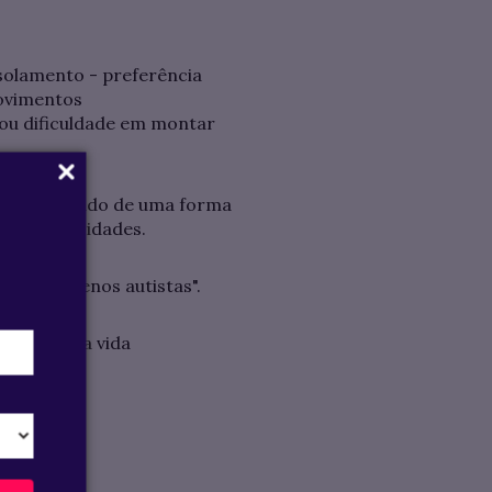
isolamento - preferência
movimentos
o ou dificuldade em montar
er classificado de uma forma
tes intensidades.
ue são "menos autistas".
 levar uma vida
pectro.