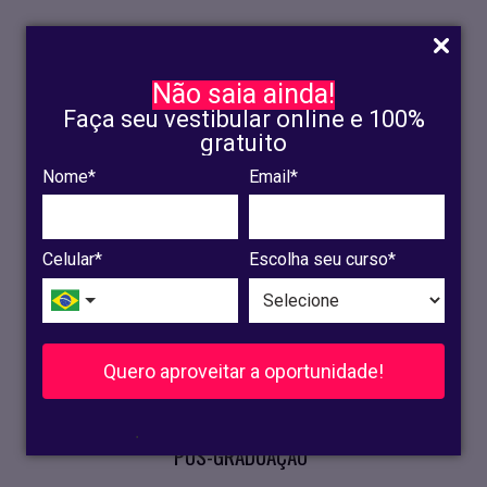
Não saia ainda!
Faça seu vestibular online e 100%
gratuito
Nome*
Email*
INSCRIÇÃO
OLINDA
Celular*
Escolha seu curso*
RECIFE
VESTIBULAR
Quero aproveitar a oportunidade!
CURSOS PRESENCIAIS
.
PÓS-GRADUAÇÃO