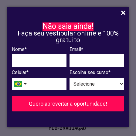
Não saia ainda!
Faça seu vestibular online e 100%
gratuito
Nome*
Email*
INSCRIÇÃO
OLINDA
Celular*
Escolha seu curso*
RECIFE
VESTIBULAR
Quero aproveitar a oportunidade!
CURSOS PRESENCIAIS
.
PÓS-GRADUAÇÃO