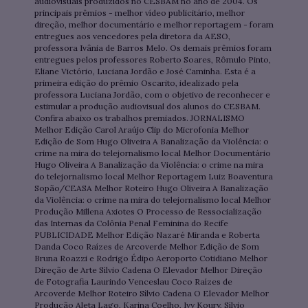
audiovisuais produzidos no CESBAM no ano de 2004. Os
principais prêmios - melhor vídeo publicitário, melhor
direção, melhor documentário e melhor reportagem - foram
entregues aos vencedores pela diretora da AESO,
professora Ivânia de Barros Melo. Os demais prêmios foram
entregues pelos professores Roberto Soares, Rômulo Pinto,
Eliane Victório, Luciana Jordão e José Caminha. Esta é a
primeira edição do prêmio Oscarito, idealizado pela
professora Luciana Jordão, com o objetivo de reconhecer e
estimular a produção audiovisual dos alunos do CESBAM.
Confira abaixo os trabalhos premiados. JORNALISMO
Melhor Edição Carol Araújo Clip do Microfonia Melhor
Edição de Som Hugo Oliveira A Banalização da Violência: o
crime na mira do telejornalismo local Melhor Documentário
Hugo Oliveira A Banalização da Violência: o crime na mira
do telejornalismo local Melhor Reportagem Luiz Boaventura
Sopão/CEASA Melhor Roteiro Hugo Oliveira A Banalização
da Violência: o crime na mira do telejornalismo local Melhor
Produção Millena Axiotes O Processo de Ressocialização
das Internas da Colônia Penal Feminina do Recife
PUBLICIDADE Melhor Edição Nazaré Miranda e Roberta
Danda Coco Raízes de Arcoverde Melhor Edição de Som
Bruna Roazzi e Rodrigo Édipo Aeroporto Cotidiano Melhor
Direção de Arte Sílvio Cadena O Elevador Melhor Direção
de Fotografia Laurindo Venceslau Coco Raízes de
Arcoverde Melhor Roteiro Sílvio Cadena O Elevador Melhor
Produção Aleta Lago, Karina Coelho, Ivy Koury, Sílvio