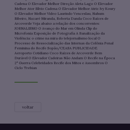
Cadena O Elevador Melhor Direção Aleta Lago O Elevador
Melhor Ator Sílvio Cadena O Elevador Melhor Atriz Ivy Koury
O Elevador Melhor Vídeo Laurindo Venceslau, Nahum
Ribeiro, Nazaré Miranda, Roberta Danda Coco Raízes de
Arcoverde Veja abaixo a relação dos concorrentes:
JORNALISMO O Avanço do Mar em Olinda Clip do
Microfonia Exposição de Fotografia A Banalização da
Violência: o crime na mira do telejornalismo local O
Processo de Ressocialização das Internas da Colônia Penal
Feminina do Recife Sopão/CEASA PUBLICIDADE
Aeroporto Cotidiano Coco Raízes de Arcoverde Bem
Durável O Elevador Cadeiras Não Andam O Recife na Época
2ª Guerra Celebridades Recife dos Mitos e Assombros O
Ciclo Trebian
voltar