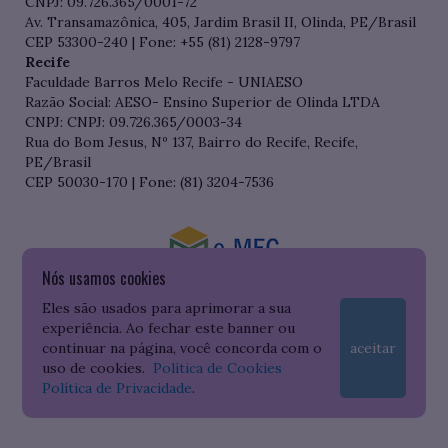
CNPJ: 09.726.365/0001-72
Av. Transamazônica, 405, Jardim Brasil II, Olinda, PE/Brasil
CEP 53300-240 | Fone: +55 (81) 2128-9797
Recife
Faculdade Barros Melo Recife - UNIAESO
Razão Social: AESO- Ensino Superior de Olinda LTDA
CNPJ: CNPJ: 09.726.365/0003-34
Rua do Bom Jesus, Nº 137, Bairro do Recife, Recife,
PE/Brasil
CEP 50030-170 | Fone: (81) 3204-7536
Nós usamos cookies
Consulte o cadastro da Instituição no Sistema do e-MEC
Eles são usados para aprimorar a sua
experiência. Ao fechar este banner ou
continuar na página, você concorda com o
aceitar
uso de cookies.
Política de Cookies
Política de Privacidade
.