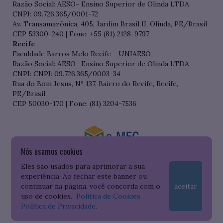
Razão Social: AESO- Ensino Superior de Olinda LTDA
CNPJ: 09.726.365/0001-72
Av. Transamazônica, 405, Jardim Brasil II, Olinda, PE/Brasil
CEP 53300-240 | Fone: +55 (81) 2128-9797
Recife
Faculdade Barros Melo Recife - UNIAESO
Razão Social: AESO- Ensino Superior de Olinda LTDA
CNPJ: CNPJ: 09.726.365/0003-34
Rua do Bom Jesus, Nº 137, Bairro do Recife, Recife,
PE/Brasil
CEP 50030-170 | Fone: (81) 3204-7536
Nós usamos cookies
Consulte o cadastro da Instituição no Sistema do e-MEC
Eles são usados para aprimorar a sua
experiência. Ao fechar este banner ou
continuar na página, você concorda com o
aceitar
uso de cookies.
Política de Cookies
Política de Privacidade
.