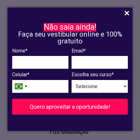
Não saia ainda!
Faça seu vestibular online e 100%
gratuito
Nome*
Email*
INSCRIÇÃO
OLINDA
Celular*
Escolha seu curso*
RECIFE
VESTIBULAR
Quero aproveitar a oportunidade!
CURSOS PRESENCIAIS
.
PÓS-GRADUAÇÃO