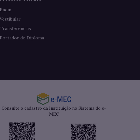
Enem
Vestibular
Transferências
Portador de Diploma
Consulte o cadastro da Instituição no Sistema do e-
MEC