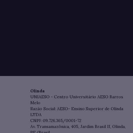
Olinda
UNIAESO - Centro Universitário AESO Barros
Melo
Razão Social: AESO- Ensino Superior de Olinda
LTDA
CNPJ: 09.726.365/0001-72
Av. Transamazônica, 405, Jardim Brasil II, Olinda,
PE/Brasil