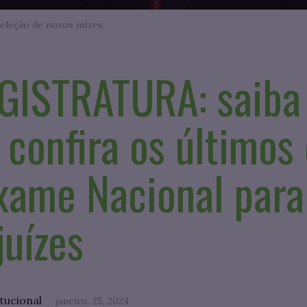
eleção de novos juízes.
ISTRATURA: saiba 
 confira os últimos
xame Nacional para
juízes
itucional
janeiro. 25, 2024