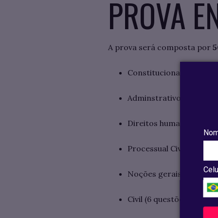
PROVA E
A prova será composta por
5
Constitucional (8 questõ
Adminstrativo (6 questõ
Direitos humanos (6 que
Nom
Processual Civil (6 ques
Celu
Noções gerais de Direit
Civil (6 questões)