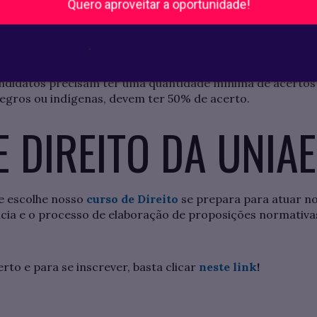
Quero aproveitar a oportunidade!
)
.
didatos precisam ter uma quantidade mínima de acertos n
egros ou indígenas, devem ter 50% de acerto.
 DIREITO DA UNIA
e escolhe nosso
curso de Direito
se prepara para atuar no
cia e o processo de elaboração de proposições normativ
erto e para se inscrever, basta clicar
neste link
!