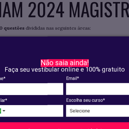
NAM 2024 MAGIST
0 questões
divididas nas seguintes áreas:
es)
es)
Não saia ainda!
Faça seu vestibular online e 100% gratuito
stões)
e*
Email*
tões)
lar*
Escolha seu curso*
o e formação humanística (6 questões)