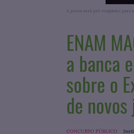
A prova será pré-requisito para s
ENAM MAG
a banca e
sobre o E
de novos 
CONCURSO PÚBLICO
Inst