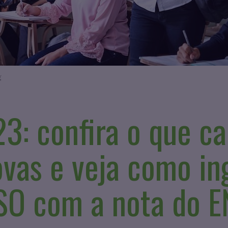
g
: confira o que ca
ovas e veja como in
SO com a nota do 