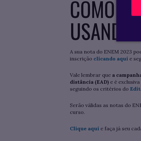
COMO IN
USANDO 
A sua nota do ENEM 2023 pode
inscrição
clicando aqui
e se
Vale lembrar que
a campanha 
distância (EAD)
e é exclusiv
seguindo os critérios do
Edit
Serão válidas as notas do EN
curso.
Clique aqui
e faça já seu cad