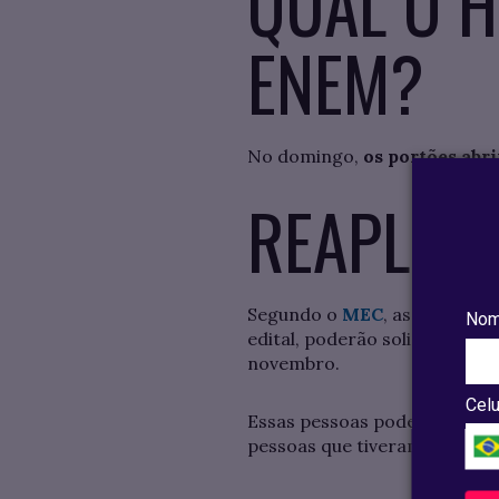
QUAL O H
ENEM?
No domingo,
os portões abri
REAPLIC
Segundo o
MEC
, as pessoas
Nom
edital, poderão solicitar a r
novembro.
Celu
Essas pessoas podem pedir pa
pessoas que tiveram seus loca