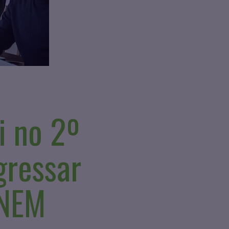
i no 2º
gressar
ENEM