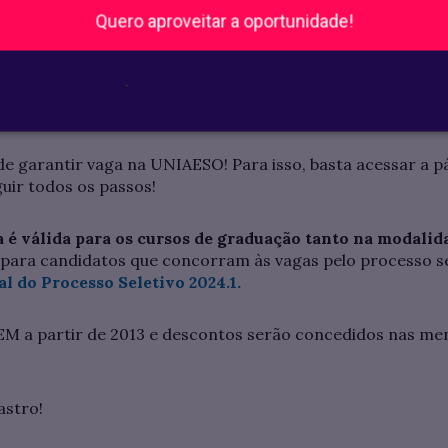
GRESSAR NA UNIAE
Quero aproveitar a oportunidade!
A NOTA DO ENEM?
.
 garantir vaga na UNIAESO! Para isso, basta acessar a p
guir todos os passos!
é válida para os cursos de graduação tanto na modalid
a para candidatos que concorram às vagas pelo processo s
al do Processo Seletivo 2024.1.
EM a partir de 2013 e descontos serão concedidos nas mens
astro!