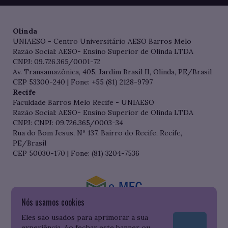
Olinda
UNIAESO - Centro Universitário AESO Barros Melo
Razão Social: AESO- Ensino Superior de Olinda LTDA
CNPJ: 09.726.365/0001-72
Av. Transamazônica, 405, Jardim Brasil II, Olinda, PE/Brasil
CEP 53300-240 | Fone: +55 (81) 2128-9797
Recife
Faculdade Barros Melo Recife - UNIAESO
Razão Social: AESO- Ensino Superior de Olinda LTDA
CNPJ: CNPJ: 09.726.365/0003-34
Rua do Bom Jesus, Nº 137, Bairro do Recife, Recife,
PE/Brasil
CEP 50030-170 | Fone: (81) 3204-7536
Nós usamos cookies
Consulte o cadastro da Instituição no Sistema do e-MEC
Eles são usados para aprimorar a sua
experiência. Ao fechar este banner ou