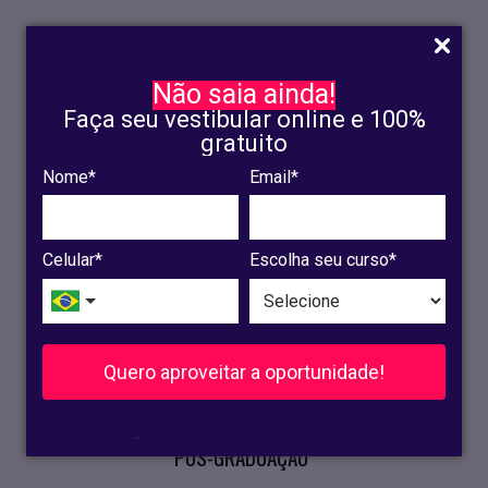
Não saia ainda!
Faça seu vestibular online e 100%
gratuito
Nome*
Email*
INSCRIÇÃO
OLINDA
Celular*
Escolha seu curso*
RECIFE
VESTIBULAR
Quero aproveitar a oportunidade!
CURSOS PRESENCIAIS
.
PÓS-GRADUAÇÃO