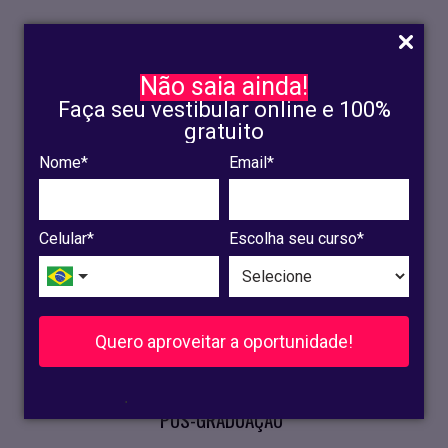
Não saia ainda!
Faça seu vestibular online e 100%
gratuito
Nome*
Email*
INSCRIÇÃO
OLINDA
Celular*
Escolha seu curso*
RECIFE
VESTIBULAR
Quero aproveitar a oportunidade!
CURSOS PRESENCIAIS
.
PÓS-GRADUAÇÃO