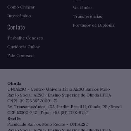
Como Chegar
Vestibular
Intercâmbio
Transferências
Contato
Portador de Diploma
Trabalhe Conosco
Ouvidoria Online
Fale Conosco
Olinda
UNIAESO - Centro Universitário AESO Barros Melo
Razão Social: AESO- Ensino Superior de Olinda LTDA
CNPJ: 09.726.365/0001-72
Av. Transamazônica, 405, Jardim Brasil II, Olinda, PE/Brasil
CEP 53300-240 | Fone: +55 (81) 2128-9797
Recife
Faculdade Barros Melo Recife - UNIAESO
Razão Social: AESO- Ensino Superior de Olinda LTDA