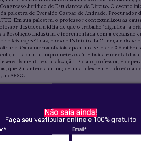
 Congresso Jurídico de Estudantes de Direito. O evento ini
 da palestra de Everaldo Gaspar de Andrade, Procurador d
PE. Em sua palestra, o professor contextualizou as causas
ofessor destacou a idéia de que o trabalho “dignifica” a cr
 a Revolução Industrial e incrementada com a expansão ca
e de leis específicas, como o Estatuto da Criança e do Adol
realidade. Os números oficiais apontam cerca de 3,5 milhõe
scola, o trabalho compromete a saúde física e mental das 
esenvolvimento e socialização. Para o professor, é impera
s, que garantem à criança e ao adolescente o direito a u
o, na AESO.
Não saia ainda!
Faça seu vestibular online e 100% gratuito
e*
Email*