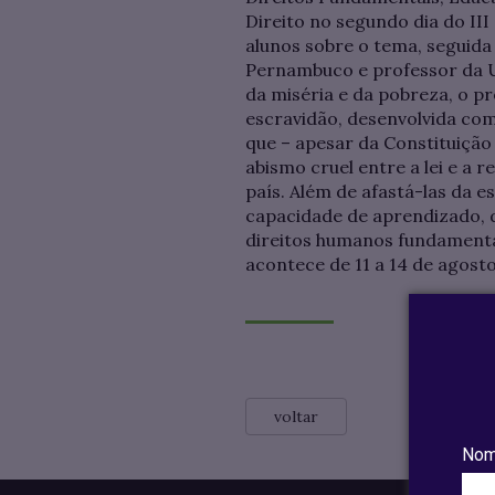
Direito no segundo dia do III
alunos sobre o tema, seguida
Pernambuco e professor da UF
da miséria e da pobreza, o pr
escravidão, desenvolvida com
que – apesar da Constituição 
abismo cruel entre a lei e a 
país. Além de afastá-las da e
capacidade de aprendizado, d
direitos humanos fundamentai
acontece de 11 a 14 de agost
voltar
Nom