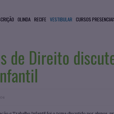
SCRIÇÃO
OLINDA
RECIFE
VESTIBULAR
CURSOS PRESENCIAI
s de Direito discu
nfantil
004
ão e Trabalho Infantil foi o tema discutido por alunos, pr