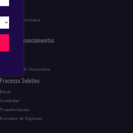
Imprensa
Clipagem Eletrônica
Notícias
Bolsas e Financiamentos
Prouni
Fies
Programas de Descontos
Processo Seletivo
Enem
Vestibular
Transferências
Portador de Diploma