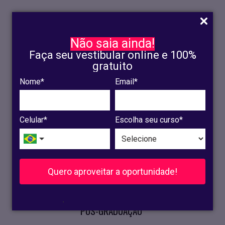
Não saia ainda!
Faça seu vestibular online e 100%
gratuito
Nome*
Email*
INSCRIÇÃO
OLINDA
Celular*
Escolha seu curso*
RECIFE
VESTIBULAR
Quero aproveitar a oportunidade!
CURSOS PRESENCIAIS
.
PÓS-GRADUAÇÃO