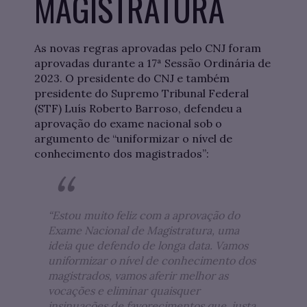
MAGISTRATURA
As novas regras aprovadas pelo CNJ foram
aprovadas durante a 17ª Sessão Ordinária de
2023. O presidente do CNJ e também
presidente do Supremo Tribunal Federal
(STF) Luís Roberto Barroso, defendeu a
aprovação do exame nacional sob o
argumento de “uniformizar o nível de
conhecimento dos magistrados”:
“Estou muito feliz com a aprovação do
Exame Nacional de Magistratura, uma
ideia que defendo de longa data. Vamos
uniformizar o nível de conhecimento dos
magistrados, vamos aferir melhor as
vocações e eliminar quaisquer
insinuações de favorecimentos que, justa