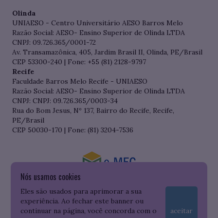
Olinda
UNIAESO - Centro Universitário AESO Barros Melo
Razão Social: AESO- Ensino Superior de Olinda LTDA
CNPJ: 09.726.365/0001-72
Av. Transamazônica, 405, Jardim Brasil II, Olinda, PE/Brasil
CEP 53300-240 | Fone: +55 (81) 2128-9797
Recife
Faculdade Barros Melo Recife - UNIAESO
Razão Social: AESO- Ensino Superior de Olinda LTDA
CNPJ: CNPJ: 09.726.365/0003-34
Rua do Bom Jesus, Nº 137, Bairro do Recife, Recife,
PE/Brasil
CEP 50030-170 | Fone: (81) 3204-7536
Nós usamos cookies
Consulte o cadastro da Instituição no Sistema do e-MEC
Eles são usados para aprimorar a sua
experiência. Ao fechar este banner ou
continuar na página, você concorda com o
aceitar