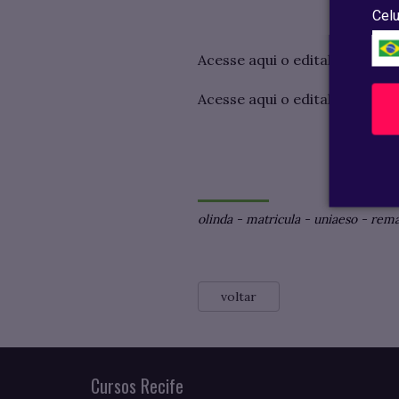
Celu
Acesse aqui o edital do camp
Acesse aqui o edital do camp
olinda
-
matricula
-
uniaeso
-
rema
voltar
Cursos Recife