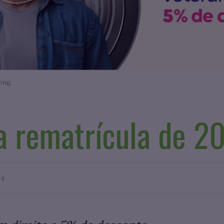
.png
a rematrícula de 2
24