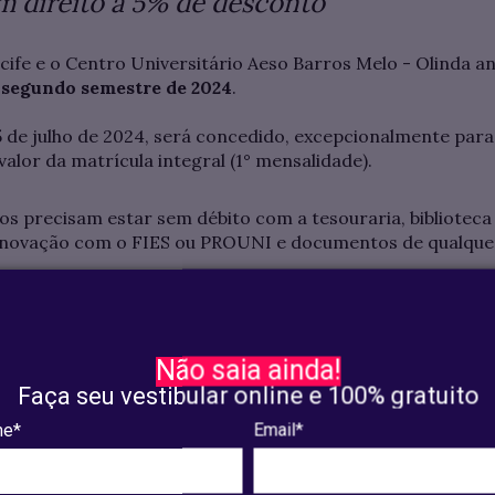
m direito a 5% de desconto
cife e o Centro Universitário Aeso Barros Melo - Olinda an
o
segundo semestre de 2024
.
05 de julho de 2024, será concedido, excepcionalmente par
valor da matrícula integral (1° mensalidade).
os precisam estar sem débito com a tesouraria, biblioteca
novação com o FIES ou PROUNI e documentos de qualque
uição poderá acessar o boleto no
Portal do Aluno
, a parti
uer agência bancária ou casa lotérica.
Não saia ainda!
permitida para alunos iniciantes, desperiodizados e em cas
Faça seu vestibular online e 100% gratuito
13 às 17 horas, na secretaria da instituição.
e*
Email*
o de 08 a 15 de julho de 2024 deverá pagar uma multa de 2
 perdendo o desconto de pontualidade.