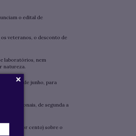
unciam o edital de
a os veteranos, o desconto de
 e laboratórios, nem
r natureza.
r do dia 28 de junho, para
os excepcionais, de segunda a
% (dois por cento) sobre o