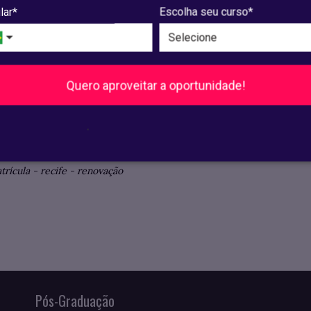
lar*
Escolha seu curso*
us
Recife
us
Olinda
Quero aproveitar a oportunidade!
.
trícula
-
recife
-
renovação
Pós-Graduação