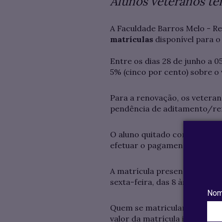
Alunos veteranos tê
A Faculdade Barros Melo - Re
matrículas
disponível para 
Entre os dias 28 de junho a 
5% (cinco por cento) sobre o 
Para a renovação, os veteran
pendência de aditamento/re
O aluno quitado com a Instit
efetuar o pagamento em qualq
A matrícula presencial será 
sexta-feira, das 8 às 12 e das 
Nom
Quem se matricular no períod
valor da matrícula integral,