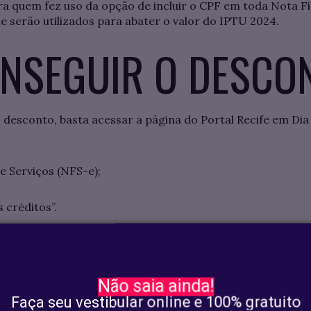
ra quem fez uso da opção de incluir o CPF em toda Nota Fi
e serão utilizados para abater o valor do IPTU 2024.
NSEGUIR O DESCO
 desconto, basta acessar a página do Portal Recife em Dia 
e Serviços (NFS-e);
 créditos”.
o tenha nenhum cadastro, é preciso fazer no mesmo site, 
Não saia ainda!
sta colocar o “Sequencial do imóvel” e as informações serã
Faça seu vestibular online e 100% gratuito