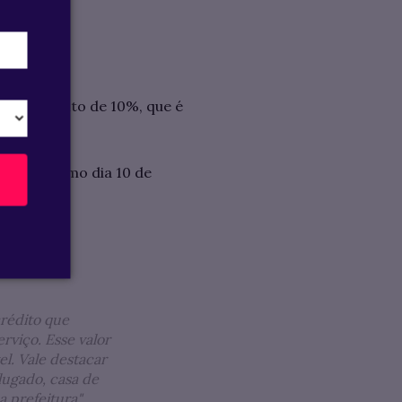
 de desconto de 10%, que é
 no próximo dia 10 de
 50%:
crédito que
rviço. Esse valor
el. Vale destacar
lugado, casa de
 prefeitura".