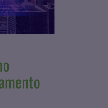
mo
gamento