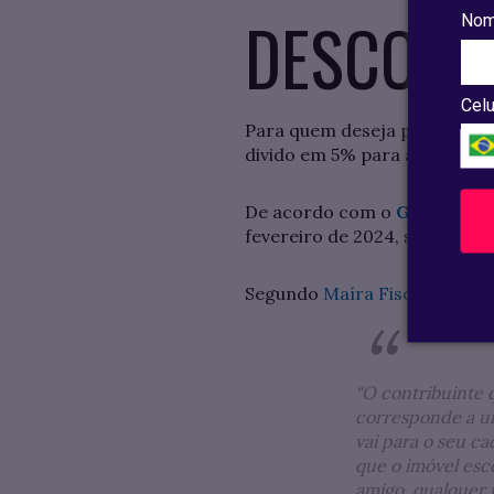
DESCONT
Nom
Celu
Para quem deseja pagar o IPT
divido em 5% para adimplênci
De acordo com o
G1
,
o vencim
fevereiro de 2024, sendo rep
Segundo
Maíra Fischer,
secre
“O contribuinte 
corresponde a um
vai para o seu ca
que o imóvel esc
amigo, qualquer 