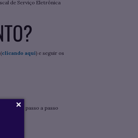
scal de Serviço Eletrônica
NTO?
(
clicando aqui
) e seguir os
seguindo o passo a passo
o emitidas.