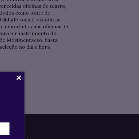
erecidas oficinas de teatro,
tística como fonte de
ilidade social, levando às
ica montados nas oficinas. O
tura um instrumento de
r do Movimentaeso, basta
 seleção no dia e hora
Imprensa