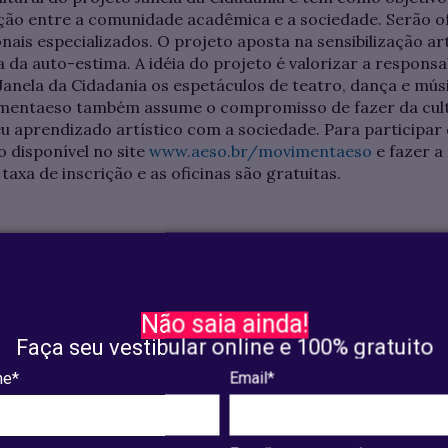
ação entre a comunidade acadêmica e a sociedade. Serão of
nais especializados. O projeto aposta na sensibilização ar
a auto-estima. A idéia do projeto é valorizar a responsab
Janela da Cidadania os espetáculos de teatro, dança e mús
vimentaeso também assume o compromisso de fazer da cul
u aprendizado artístico com a sociedade. Para participa
o disponível no site
www.aeso.br/movimentaeso
e fazer a
xa de inscrição e as oficinas são gratuitas.
Não saia ainda!
Faça seu vestibular online e 100% gratuito
e*
Email*
Pós-Graduação