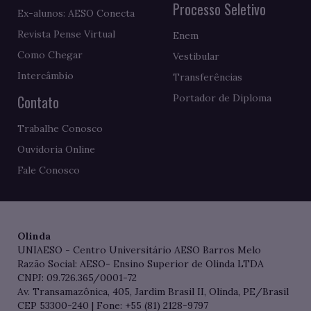
Processo Seletivo
Ex-alunos: AESO Conecta
Revista Pense Virtual
Enem
Como Chegar
Vestibular
Intercâmbio
Transferências
Contato
Portador de Diploma
Trabalhe Conosco
Ouvidoria Online
Fale Conosco
Olinda
UNIAESO - Centro Universitário AESO Barros Melo
Razão Social: AESO- Ensino Superior de Olinda LTDA
CNPJ: 09.726.365/0001-72
Av. Transamazônica, 405, Jardim Brasil II, Olinda, PE/Brasil
CEP 53300-240 | Fone: +55 (81) 2128-9797