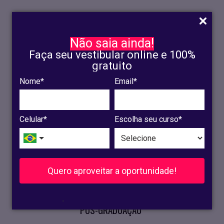
Não saia ainda!
Faça seu vestibular online e 100%
gratuito
Nome*
Email*
INSCRIÇÃO
OLINDA
Celular*
Escolha seu curso*
RECIFE
VESTIBULAR
Quero aproveitar a oportunidade!
CURSOS PRESENCIAIS
.
PÓS-GRADUAÇÃO