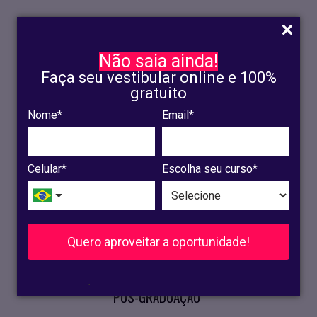
Não saia ainda!
Faça seu vestibular online e 100%
gratuito
Nome*
Email*
INSCRIÇÃO
OLINDA
Celular*
Escolha seu curso*
RECIFE
VESTIBULAR
Quero aproveitar a oportunidade!
CURSOS PRESENCIAIS
.
PÓS-GRADUAÇÃO