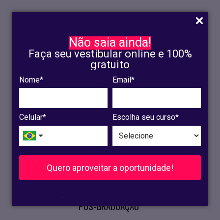
Não saia ainda!
Faça seu vestibular online e 100%
gratuito
Nome*
Email*
INSCRIÇÃO
OLINDA
Celular*
Escolha seu curso*
RECIFE
VESTIBULAR
Quero aproveitar a oportunidade!
CURSOS PRESENCIAIS
.
PÓS-GRADUAÇÃO