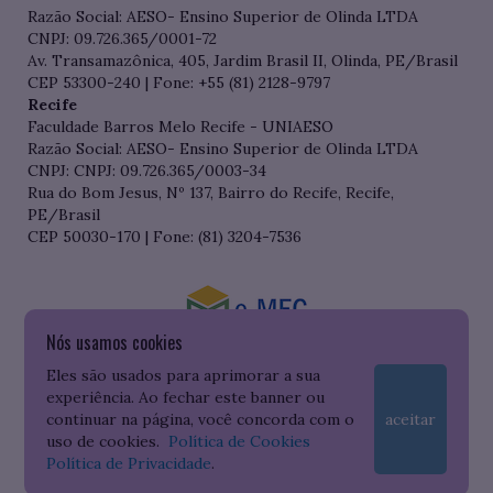
Razão Social: AESO- Ensino Superior de Olinda LTDA
CNPJ: 09.726.365/0001-72
Av. Transamazônica, 405, Jardim Brasil II, Olinda, PE/Brasil
CEP 53300-240 | Fone: +55 (81) 2128-9797
Recife
Faculdade Barros Melo Recife - UNIAESO
Razão Social: AESO- Ensino Superior de Olinda LTDA
CNPJ: CNPJ: 09.726.365/0003-34
Rua do Bom Jesus, Nº 137, Bairro do Recife, Recife,
PE/Brasil
CEP 50030-170 | Fone: (81) 3204-7536
Nós usamos cookies
Consulte o cadastro da Instituição no Sistema do e-MEC
Eles são usados para aprimorar a sua
experiência. Ao fechar este banner ou
continuar na página, você concorda com o
aceitar
uso de cookies.
Política de Cookies
Política de Privacidade
.