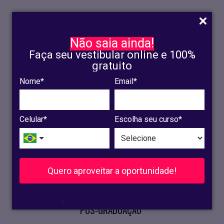
Não saia ainda!
Faça seu vestibular online e 100%
gratuito
Nome*
Email*
INSCRIÇÃO
OLINDA
Celular*
Escolha seu curso*
RECIFE
VESTIBULAR
Quero aproveitar a oportunidade!
CURSOS PRESENCIAIS
.
PÓS-GRADUAÇÃO