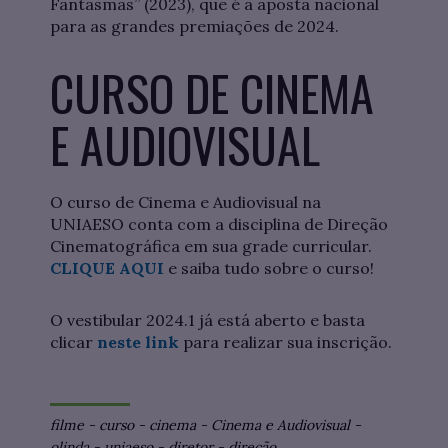
Fantasmas” (2023), que é a aposta nacional
para as grandes premiações de 2024.
CURSO DE CINEMA
E AUDIOVISUAL
O curso de Cinema e Audiovisual na
UNIAESO conta com a disciplina de Direção
Cinematográfica em sua grade curricular.
C
LIQUE AQUI
e saiba tudo sobre o curso!
O vestibular 2024.1 já está aberto e basta
clicar
neste link
para realizar sua inscrição.
filme
-
curso
-
cinema
-
Cinema e Audiovisual
-
olinda
-
uniaeso
-
diretor
-
direção