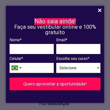
Não saia ainda!
Faça seu vestibular online e 100%
gratuito
Nome*
Email*
INSCRIÇÃO
OLINDA
Celular*
Escolha seu curso*
RECIFE
VESTIBULAR
Quero aproveitar a oportunidade!
CURSOS PRESENCIAIS
.
PÓS-GRADUAÇÃO