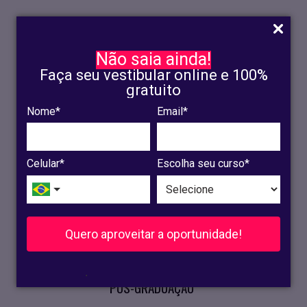
Não saia ainda!
Faça seu vestibular online e 100%
gratuito
Nome*
Email*
INSCRIÇÃO
OLINDA
Celular*
Escolha seu curso*
RECIFE
VESTIBULAR
Quero aproveitar a oportunidade!
CURSOS PRESENCIAIS
.
PÓS-GRADUAÇÃO