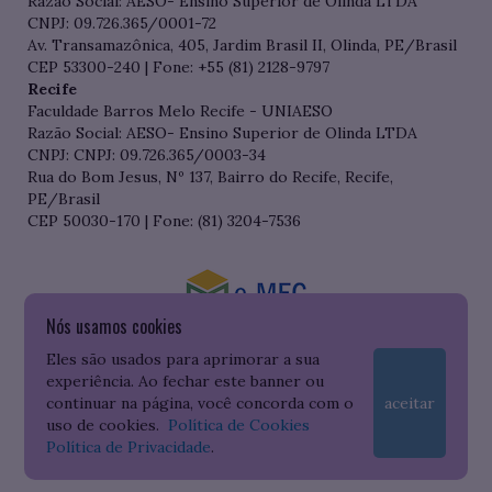
Razão Social: AESO- Ensino Superior de Olinda LTDA
CNPJ: 09.726.365/0001-72
Av. Transamazônica, 405, Jardim Brasil II, Olinda, PE/Brasil
CEP 53300-240 | Fone: +55 (81) 2128-9797
Recife
Faculdade Barros Melo Recife - UNIAESO
Razão Social: AESO- Ensino Superior de Olinda LTDA
CNPJ: CNPJ: 09.726.365/0003-34
Rua do Bom Jesus, Nº 137, Bairro do Recife, Recife,
PE/Brasil
CEP 50030-170 | Fone: (81) 3204-7536
Nós usamos cookies
Consulte o cadastro da Instituição no Sistema do e-MEC
Eles são usados para aprimorar a sua
experiência. Ao fechar este banner ou
continuar na página, você concorda com o
aceitar
uso de cookies.
Política de Cookies
Política de Privacidade
.