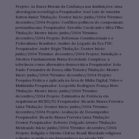
Projeto: As Bases Morais da Confiança nas Instituições: uma
abordagem sociológica Pesquisador: José Luiz de Amorim
Ratton Júnior Titulação: Doutor Início: junho/2004 Término:
dezembro/2004 Projeto: Conflitos políticos do compesinato
pernambucano Pesquisador: Erivaldo Cavalcanti e Silva Filho
Titulação: Mestre Início: junho/2004 Término:
dezembro/2004 Projeto: Reformas Constitucionais e o
Federalismo Brasileiro: Análise do Legado da Era FHC
Pesquisador: André Régis Titulação: Doutor Início:
junho/2004 Término: dezembro/2004 Projeto: Jurisdição e
Direitos Fundamentais Numa Sociedade Complexa: a
tolerância como alternativa democrática Pesquisador: João
Paulo Fernandes de Souza Allin Teixeira Titulação: Mestre
Início: junho/2004 Término: dezembro/2004 Projeto:
Pesquisa Prática e Aplicada na Área de Mídia Digital, Vídeo e
Multimídia Pesquisador: Leopoldo Rodrigues França Neto
Titulação: Mestre Início: junho/2004 Término:
dezembro/2004 Projeto: Estimativa de Potência em
Arquiteturas MCS51/52 Pesquisador: Ricardo Massa Ferreira
Lima Titulação: Doutor Início: junho/2004 Término:
dezembro/2004 Projeto: Avaliação de Desempenho
Pesquisador: Ricardo Massa Ferreira Lima Titulação:
Doutor Pesquisador: Roberto Delgado Arteiro Titulação:
Mestrando Início: junho/2004 Término: dezembro/2004
Projeto: Religião e Direito Civil no Brasil: liberdade religiosa
e direito acatólico em Pernambuco no século XIX