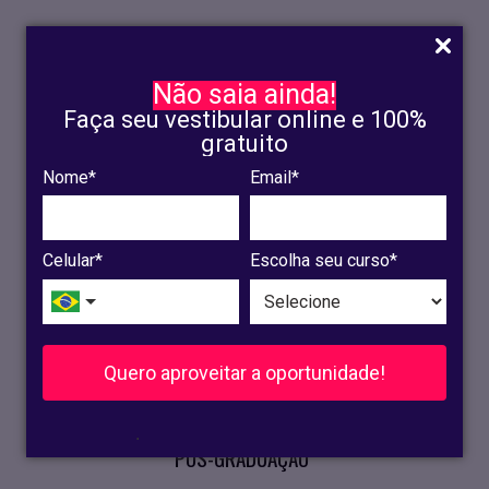
Não saia ainda!
Faça seu vestibular online e 100%
gratuito
Nome*
Email*
INSCRIÇÃO
OLINDA
Celular*
Escolha seu curso*
RECIFE
VESTIBULAR
Quero aproveitar a oportunidade!
CURSOS PRESENCIAIS
.
PÓS-GRADUAÇÃO