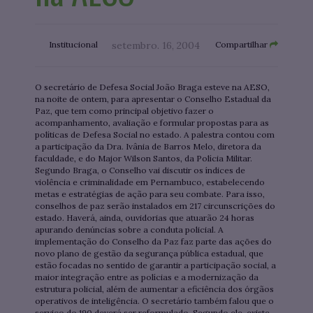
Institucional
setembro. 16, 2004
Compartilhar
O secretário de Defesa Social João Braga esteve na AESO,
na noite de ontem, para apresentar o Conselho Estadual da
Paz, que tem como principal objetivo fazer o
acompanhamento, avaliação e formular propostas para as
políticas de Defesa Social no estado. A palestra contou com
a participação da Dra. Ivânia de Barros Melo, diretora da
faculdade, e do Major Wilson Santos, da Polícia Militar.
Segundo Braga, o Conselho vai discutir os índices de
violência e criminalidade em Pernambuco, estabelecendo
metas e estratégias de ação para seu combate. Para isso,
conselhos de paz serão instalados em 217 circunscrições do
estado. Haverá, ainda, ouvidorias que atuarão 24 horas
apurando denúncias sobre a conduta policial. A
implementação do Conselho da Paz faz parte das ações do
novo plano de gestão da segurança pública estadual, que
estão focadas no sentido de garantir a participação social, a
maior integração entre as polícias e a modernização da
estrutura policial, além de aumentar a eficiência dos órgãos
operativos de inteligência. O secretário também falou que o
serviço do 190 deverá ser reformulado. Segundo ele, existe