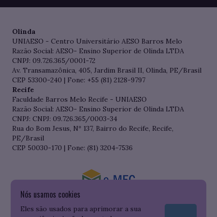
Olinda
UNIAESO - Centro Universitário AESO Barros Melo
Razão Social: AESO- Ensino Superior de Olinda LTDA
CNPJ: 09.726.365/0001-72
Av. Transamazônica, 405, Jardim Brasil II, Olinda, PE/Brasil
CEP 53300-240 | Fone: +55 (81) 2128-9797
Recife
Faculdade Barros Melo Recife - UNIAESO
Razão Social: AESO- Ensino Superior de Olinda LTDA
CNPJ: CNPJ: 09.726.365/0003-34
Rua do Bom Jesus, Nº 137, Bairro do Recife, Recife,
PE/Brasil
CEP 50030-170 | Fone: (81) 3204-7536
Nós usamos cookies
Consulte o cadastro da Instituição no Sistema do e-MEC
Eles são usados para aprimorar a sua