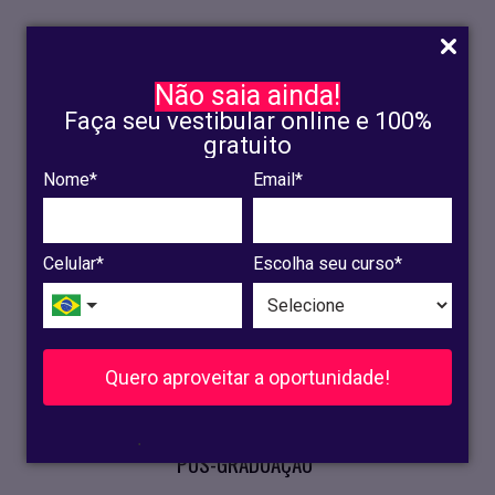
Não saia ainda!
Faça seu vestibular online e 100%
gratuito
Nome*
Email*
INSCRIÇÃO
OLINDA
Celular*
Escolha seu curso*
RECIFE
VESTIBULAR
Quero aproveitar a oportunidade!
CURSOS PRESENCIAIS
.
PÓS-GRADUAÇÃO