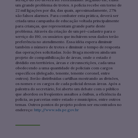
um grande problema de trotes. A polícia recebe em torno de
22 mil ligações por dia, das quais, aproximadamente, 27%
são falsos alarmes. Para combater esta prática, deverá ser
criada uma campanha de educação voltada principalmente
para crianças, que representam grande parte deste
problema. Através da criação de um pré-cadastro para o
serviço do 190, os usuários que incluírem seus dados terão
preferência no atendimento. Essa idéia espera diminuir
também o número de trotes e diminuir o tempo de resposta
das operações solicitadas. João Braga mostrou ainda um
projeto de compatibilização de áreas, onde o estado é
dividido em territórios, áreas e circunscrições, cada uma
obedecendo a uma quantidade de policiais com cargos
específicos (delegado, tenente, tenente coronel, entre
outros). Serão distribuídas cartilhas mostrando as divisões,
os nomes e os cargos de cada policial dessas áreas. Após a
palestra do secretário, foi aberto um debate com o público
que abordou os freqüentes assaltos a ônibus, a eficiência da
polícia, as parcerias entre estado e municípios, entre outros
temas. Outros pontos do projeto podem ser encontrados no
endereço:
http://www.sds.pe.gov.br