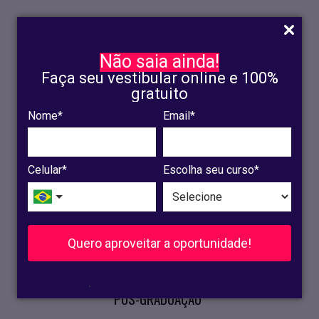
Não saia ainda!
Faça seu vestibular online e 100%
gratuito
Nome*
Email*
INSCRIÇÃO
OLINDA
Celular*
Escolha seu curso*
RECIFE
VESTIBULAR
Quero aproveitar a oportunidade!
CURSOS PRESENCIAIS
.
PÓS-GRADUAÇÃO