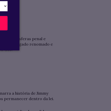
ando nas esferas penal e
oas: um advogado renomado e
ireito.
’ narra a história de Jimmy
os permanecer dentro da lei.