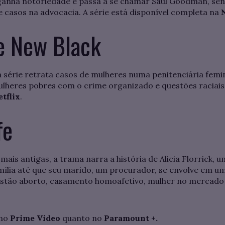
ganha notoriedade e passa a se chamar Saul Goodman, sen
e casos na advocacia. A série está disponível completa na
N
e New Black
, a série retrata casos de mulheres numa penitenciária fe
ulheres pobres com o crime organizado e questões raciais.
tflix
.
fe
s antigas, a trama narra a história de Alicia Florrick,
amília até que seu marido, um procurador, se envolve em u
estão aborto, casamento homoafetivo, mulher no mercado 
 no
Prime Video
quanto no
Paramount +.