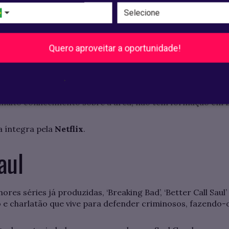
 temporadas no
Prime Video.
Quero aproveitar a oportunidade!
.
 pelos estudantes de Direito, Suits mostra advogados atu
nte complexos. A série parte da relação entre duas pess
 muito conhecimento sobre a área, não tem formação em D
a íntegra pela
Netflix
.
aul
res séries já produzidas, ‘Breaking Bad’, ‘Better Call Saul
e charlatão que vive para defender criminosos, fazendo-