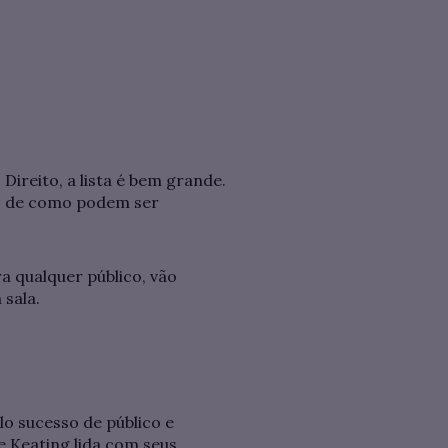
Direito, a lista é bem grande.
os de como podem ser
a qualquer público, vão
 sala.
o sucesso de público e
e Keating lida com seus