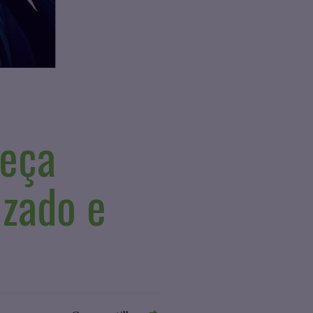
heça
izado e