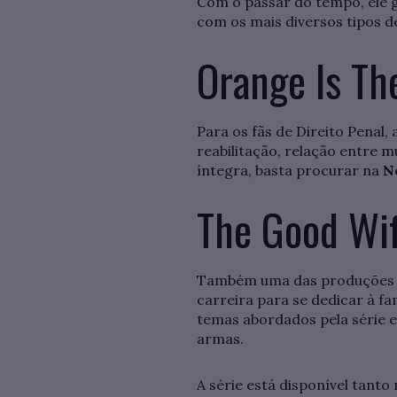
Com o passar do tempo, ele 
com os mais diversos tipos d
Orange Is Th
Para os fãs de Direito Penal
reabilitação, relação entre m
íntegra, basta procurar na
Ne
The Good Wi
Também uma das produções mai
carreira para se dedicar à f
temas abordados pela série 
armas.
A série está disponível tanto