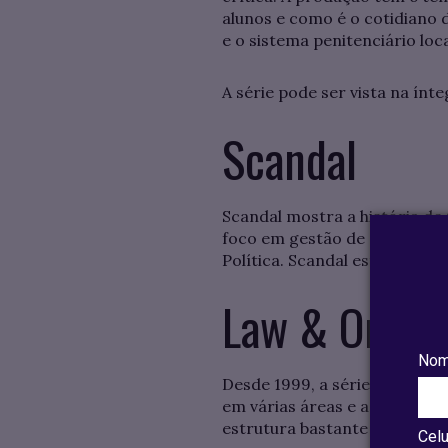
alunos e como é o cotidiano 
e o sistema penitenciário loca
A série pode ser vista na ínt
Scandal
Scandal mostra a história de
foco em gestão de crise. Ela 
Política. Scandal está dispon
Law & Order
Nom
Desde 1999, a série se consa
em várias áreas e as relações
estrutura bastante utilizada 
Celu