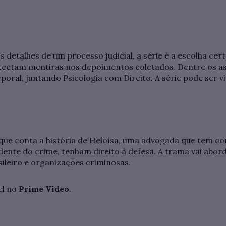
 detalhes de um processo judicial, a série é a escolha cer
etectam mentiras nos depoimentos coletados. Dentre os as
oral, juntando Psicologia com Direito. A série pode ser v
 que conta a história de Heloísa, uma advogada que tem co
ente do crime, tenham direito à defesa. A trama vai abord
sileiro e organizações criminosas.
el no
Prime Video
.