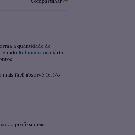
Compartilhar
orma a quantidade de
alizando
fichamentos
diários
ontos.
o mais fácil absorvê-lo. No
mando profissionais