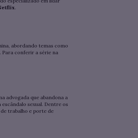
do especializado em lidar
etflix
.
minina, abordando temas como
 Para conferir a série na
 uma advogada que abandona a
m escândalo sexual. Dentre os
de trabalho e porte de