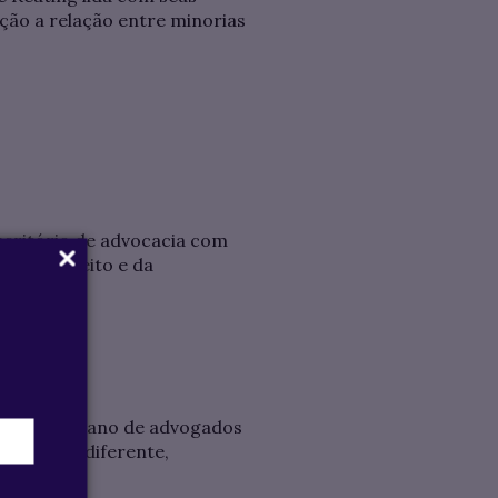
ção a relação entre minorias
escritório de advocacia com
os do Direito e da
tra o cotidiano de advogados
a um caso diferente,