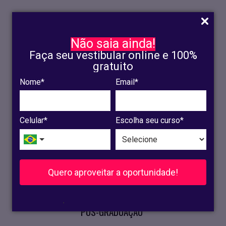
Não saia ainda!
Faça seu vestibular online e 100%
gratuito
Nome*
Email*
INSCRIÇÃO
OLINDA
Celular*
Escolha seu curso*
RECIFE
VESTIBULAR
Quero aproveitar a oportunidade!
CURSOS PRESENCIAIS
.
PÓS-GRADUAÇÃO