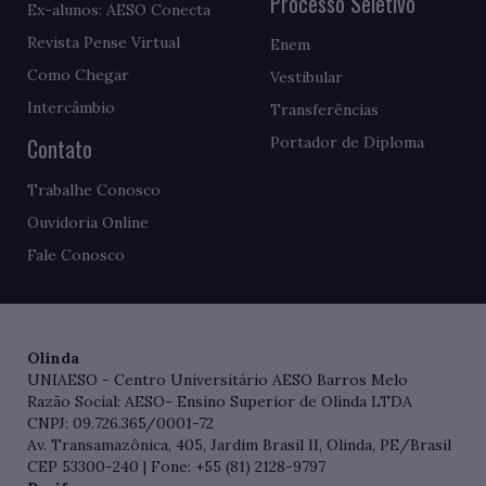
Processo Seletivo
Ex-alunos: AESO Conecta
Revista Pense Virtual
Enem
Como Chegar
Vestibular
Intercâmbio
Transferências
Contato
Portador de Diploma
Trabalhe Conosco
Ouvidoria Online
Fale Conosco
Olinda
UNIAESO - Centro Universitário AESO Barros Melo
Razão Social: AESO- Ensino Superior de Olinda LTDA
CNPJ: 09.726.365/0001-72
Av. Transamazônica, 405, Jardim Brasil II, Olinda, PE/Brasil
CEP 53300-240 | Fone: +55 (81) 2128-9797