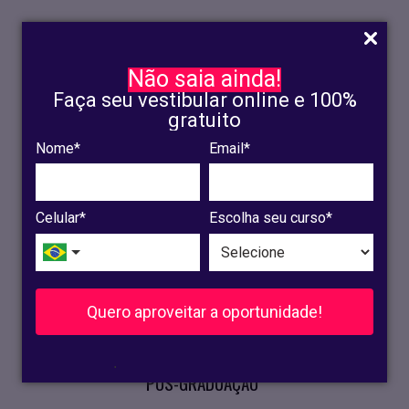
Não saia ainda!
Faça seu vestibular online e 100%
gratuito
Nome*
Email*
INSCRIÇÃO
OLINDA
Celular*
Escolha seu curso*
RECIFE
VESTIBULAR
Quero aproveitar a oportunidade!
CURSOS PRESENCIAIS
.
PÓS-GRADUAÇÃO