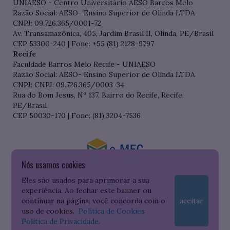
UNIAESO - Centro Universitário AESO Barros Melo
Razão Social: AESO- Ensino Superior de Olinda LTDA
CNPJ: 09.726.365/0001-72
Av. Transamazônica, 405, Jardim Brasil II, Olinda, PE/Brasil
CEP 53300-240 | Fone: +55 (81) 2128-9797
Recife
Faculdade Barros Melo Recife - UNIAESO
Razão Social: AESO- Ensino Superior de Olinda LTDA
CNPJ: CNPJ: 09.726.365/0003-34
Rua do Bom Jesus, Nº 137, Bairro do Recife, Recife,
PE/Brasil
CEP 50030-170 | Fone: (81) 3204-7536
Nós usamos cookies
Consulte o cadastro da Instituição no Sistema do e-MEC
Eles são usados para aprimorar a sua
experiência. Ao fechar este banner ou
continuar na página, você concorda com o
aceitar
uso de cookies.
Política de Cookies
Política de Privacidade
.