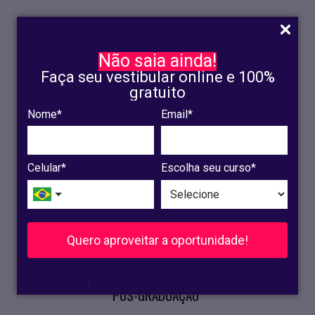
Não saia ainda!
Faça seu vestibular online e 100%
gratuito
Nome*
Email*
INSCRIÇÃO
OLINDA
Celular*
Escolha seu curso*
RECIFE
VESTIBULAR
Quero aproveitar a oportunidade!
CURSOS PRESENCIAIS
.
PÓS-GRADUAÇÃO