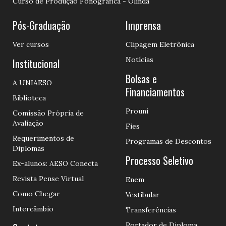
Curso de Produção Fonográfica - Olinda
Pós-Graduação
Imprensa
Ver cursos
Clipagem Eletrônica
Notícias
Institucional
Bolsas e
A UNIAESO
Financiamentos
Biblioteca
Prouni
Comissão Própria de
Avaliação
Fies
Requerimentos de
Programas de Descontos
Diplomas
Processo Seletivo
Ex-alunos: AESO Conecta
Revista Pense Virtual
Enem
Como Chegar
Vestibular
Intercâmbio
Transferências
Portador de Diploma