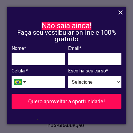
Não saia ainda!
Faça seu vestibular online e 100%
gratuito
Nome*
Email*
INSCRIÇÃO
OLINDA
Celular*
Escolha seu curso*
RECIFE
VESTIBULAR
Quero aproveitar a oportunidade!
CURSOS PRESENCIAIS
.
PÓS-GRADUAÇÃO