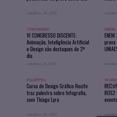
outubro. 30, 2023
outubro
CONGRESSO
ENEM
VI CONGRESSO DISCENTE:
ENEM 2
Animação, Inteligência Artificial
prova 
e Design são destaques do 2º
UNIAE
dia
outubro. 25, 2023
outubro
PALESTRA
WORK
Curso de Design Gráfico Recife
REC'n'
traz palestra sobre Infografia,
ROS2 
com Thiago Lyra
event
outubro. 20, 2023
outubro