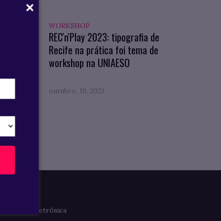
WORKSHOP
REC'n'Play 2023: tipografia de
am
Recife na prática foi tema de
workshop na UNIAESO
outubro. 19, 2023
Imprensa
Clipagem Eletrônica