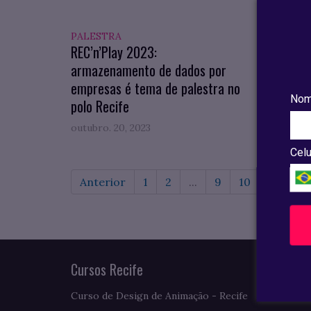
PALESTRA
PALES
REC’n’Play 2023:
REC’n’
armazenamento de dados por
urbana
empresas é tema de palestra no
na UN
Nom
polo Recife
outubro. 20, 2023
outubro
Celu
Anterior
1
2
...
9
10
11
12
Cursos Recife
Curso de Design de Animação - Recife