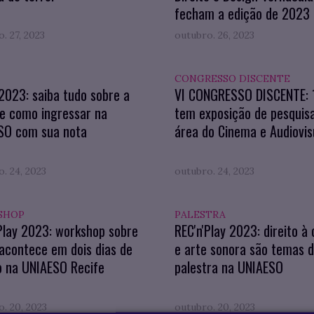
fecham a edição de 2023
. 27, 2023
outubro. 26, 2023
CONGRESSO DISCENTE
023: saiba tudo sobre a
VI CONGRESSO DISCENTE: 1
e como ingressar na
tem exposição de pesquis
SO com sua nota
área do Cinema e Audiovis
. 24, 2023
outubro. 24, 2023
SHOP
PALESTRA
Play 2023: workshop sobre
REC'n'Play 2023: direito à
acontece em dois dias de
e arte sonora são temas 
o na UNIAESO Recife
palestra na UNIAESO
. 20, 2023
outubro. 20, 2023