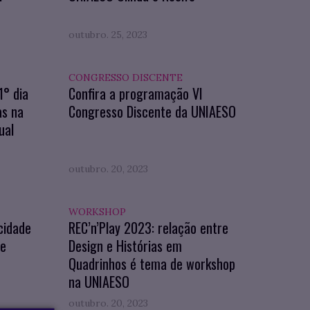
outubro. 25, 2023
CONGRESSO DISCENTE
° dia
Confira a programação VI
as na
Congresso Discente da UNIAESO
ual
outubro. 20, 2023
WORKSHOP
 cidade
REC’n’Play 2023: relação entre
de
Design e Histórias em
Quadrinhos é tema de workshop
na UNIAESO
outubro. 20, 2023