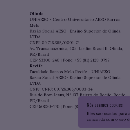
Olinda
UNIAESO - Centro Universitário AESO Barros
Melo
Razão Social: AESO- Ensino Superior de Olinda
LTDA
CNPJ: 09.726.365/0001-72
Av. Transamazônica, 405, Jardim Brasil II, Olinda,
PE/Brasil
CEP 53300-240 | Fone: +55 (81) 2128-9797
Recife
Faculdade Barros Melo Recife - UNIAESO
Razão Social: AESO- Ensino Superior de Olinda
LTDA
CNPJ: CNPJ: 09.726.365/0003-34
Rua do Bom Jesus, Nº 137, Bairro do Recife, Recife,
PE/Brasil
Nós usamos cookies
CEP 50030-170 | Fone: (81) 3204-7536
Eles são usados para 
concorda com o uso d