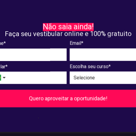
TRA
PALESTRA
Play 2023: mobilidade
REC'n'Play 2023: E-Down e
Não saia ainda!
 é debatida em palestra
formação continuada for
Faça seu vestibular online e 100% gratuito
IAESO
temas no polo Recife
e*
Email*
. 20, 2023
outubro. 19, 2023
lar*
Escolha seu curso*
13
14
15
...
240
241
Próxima
Quero aproveitar a oportunidade!
Pós-Graduação
.
Ver cursos