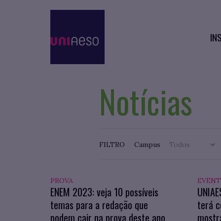
IN
Notícias
FILTRO
Campus
PROVA
EVEN
ENEM 2023: veja 10 possíveis
UNIAE
temas para a redação que
terá c
podem cair na prova deste ano
mostra