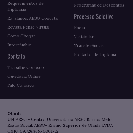
Requerimentos de
Programas de Descontos
Diplomas
Processo Seletivo
Ex-alunos: AESO Conecta
Revista Pense Virtual
Enem
Como Chegar
Vestibular
Intercâmbio
Transferências
Contato
Portador de Diploma
Trabalhe Conosco
Ouvidoria Online
Fale Conosco
Olinda
UNIAESO - Centro Universitário AESO Barros Melo
Razão Social: AESO- Ensino Superior de Olinda LTDA
CNPJ: 09.726.365/0001-72