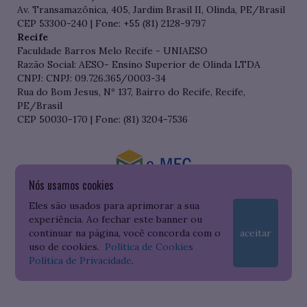
Av. Transamazônica, 405, Jardim Brasil II, Olinda, PE/Brasil
CEP 53300-240 | Fone: +55 (81) 2128-9797
Recife
Faculdade Barros Melo Recife - UNIAESO
Razão Social: AESO- Ensino Superior de Olinda LTDA
CNPJ: CNPJ: 09.726.365/0003-34
Rua do Bom Jesus, Nº 137, Bairro do Recife, Recife,
PE/Brasil
CEP 50030-170 | Fone: (81) 3204-7536
Nós usamos cookies
Consulte o cadastro da Instituição no Sistema do e-MEC
Eles são usados para aprimorar a sua
experiência. Ao fechar este banner ou
continuar na página, você concorda com o
aceitar
uso de cookies.
Política de Cookies
Política de Privacidade
.