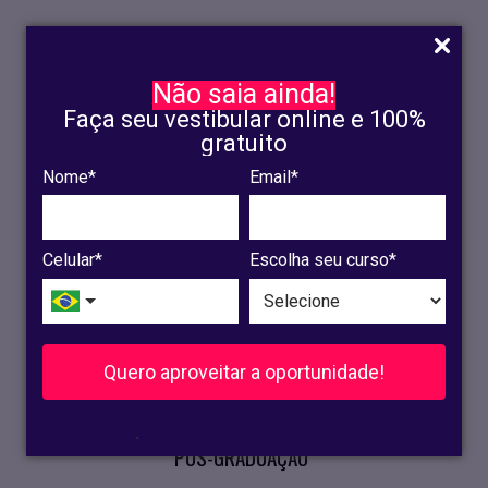
Não saia ainda!
Faça seu vestibular online e 100%
gratuito
Nome*
Email*
INSCRIÇÃO
OLINDA
Celular*
Escolha seu curso*
RECIFE
VESTIBULAR
Quero aproveitar a oportunidade!
CURSOS PRESENCIAIS
.
PÓS-GRADUAÇÃO