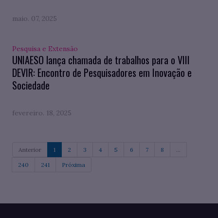
maio. 07, 2025
Pesquisa e Extensão
UNIAESO lança chamada de trabalhos para o VIII
DEVIR: Encontro de Pesquisadores em Inovação e
Sociedade
fevereiro. 18, 2025
Anterior
1
2
3
4
5
6
7
8
...
240
241
Próxima