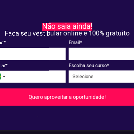
sa e Extensão
Pesquisa e Extensão
ra a programação
Confira a lista com trabal
Não saia ainda!
eta para as apresentações
aprovados para apresenta
Faça seu vestibular online e 100% gratuito
I Devir
VIII Devir
e*
Email*
8, 2025
maio. 07, 2025
lar*
Escolha seu curso*
8
...
240
241
Próxima
Quero aproveitar a oportunidade!
Pós-Graduação
.
Ver cursos