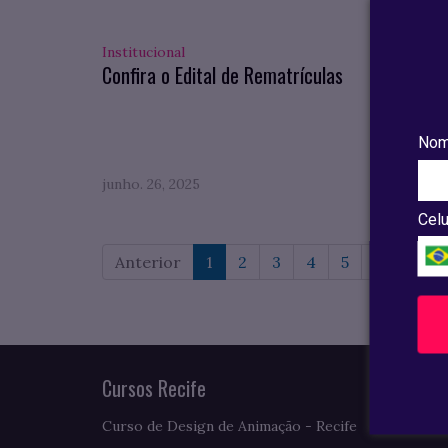
Institucional
Pesqui
Confira o Edital de Rematrículas
Confi
compl
do VII
Nom
junho. 26, 2025
maio. 0
Celu
Anterior
1
2
3
4
5
6
7
Cursos Recife
Curso de Design de Animação - Recife