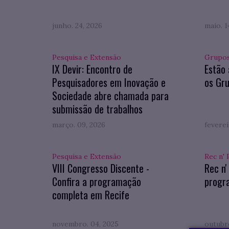
junho. 24, 2026
maio. 1
Pesquisa e Extensão
Grupos
IX Devir: Encontro de
Estão 
Pesquisadores em Inovação e
os Gru
Sociedade abre chamada para
submissão de trabalhos
março. 09, 2026
feverei
Pesquisa e Extensão
Rec n' 
VIII Congresso Discente -
Rec n'
Confira a programação
progr
completa em Recife
novembro. 04, 2025
outubro