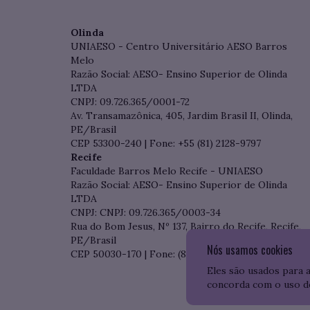
Olinda
UNIAESO - Centro Universitário AESO Barros
Melo
Razão Social: AESO- Ensino Superior de Olinda
LTDA
CNPJ: 09.726.365/0001-72
Av. Transamazônica, 405, Jardim Brasil II, Olinda,
PE/Brasil
CEP 53300-240 | Fone: +55 (81) 2128-9797
Recife
Faculdade Barros Melo Recife - UNIAESO
Razão Social: AESO- Ensino Superior de Olinda
LTDA
CNPJ: CNPJ: 09.726.365/0003-34
Rua do Bom Jesus, Nº 137, Bairro do Recife, Recife,
PE/Brasil
Nós usamos cookies
CEP 50030-170 | Fone: (81) 3204-7536
Eles são usados para 
concorda com o uso d