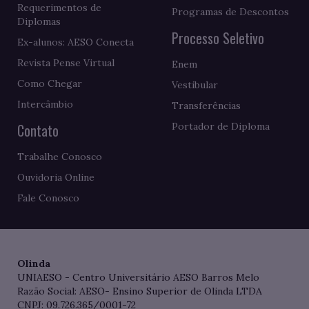
Requerimentos de
Programas de Descontos
Diplomas
Processo Seletivo
Ex-alunos: AESO Conecta
Revista Pense Virtual
Enem
Como Chegar
Vestibular
Intercâmbio
Transferências
Contato
Portador de Diploma
Trabalhe Conosco
Ouvidoria Online
Fale Conosco
Olinda
UNIAESO - Centro Universitário AESO Barros Melo
Razão Social: AESO- Ensino Superior de Olinda LTDA
CNPJ: 09.726.365/0001-72