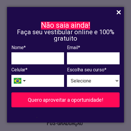
Não saia ainda!
Faça seu vestibular online e 100%
gratuito
Nome*
Email*
INSCRIÇÃO
OLINDA
Celular*
Escolha seu curso*
RECIFE
VESTIBULAR
Quero aproveitar a oportunidade!
CURSOS PRESENCIAIS
.
PÓS-GRADUAÇÃO