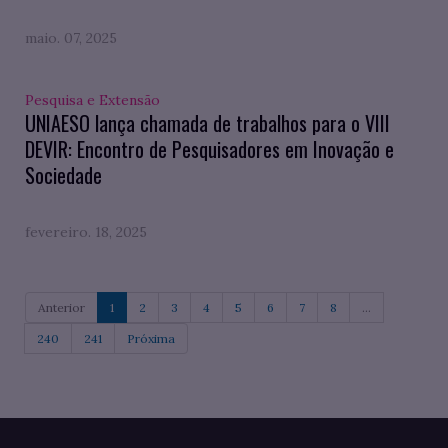
maio. 07, 2025
Pesquisa e Extensão
UNIAESO lança chamada de trabalhos para o VIII
DEVIR: Encontro de Pesquisadores em Inovação e
Sociedade
fevereiro. 18, 2025
Anterior
1
2
3
4
5
6
7
8
...
240
241
Próxima