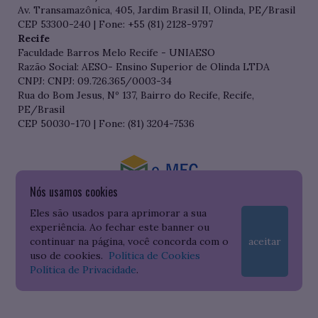
Av. Transamazônica, 405, Jardim Brasil II, Olinda, PE/Brasil
CEP 53300-240 | Fone: +55 (81) 2128-9797
Recife
Faculdade Barros Melo Recife - UNIAESO
Razão Social: AESO- Ensino Superior de Olinda LTDA
CNPJ: CNPJ: 09.726.365/0003-34
Rua do Bom Jesus, Nº 137, Bairro do Recife, Recife,
PE/Brasil
CEP 50030-170 | Fone: (81) 3204-7536
Nós usamos cookies
Consulte o cadastro da Instituição no Sistema do e-MEC
Eles são usados para aprimorar a sua
experiência. Ao fechar este banner ou
continuar na página, você concorda com o
aceitar
uso de cookies.
Política de Cookies
Política de Privacidade
.