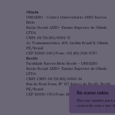
Olinda
UNIAESO - Centro Universitário AESO Barros
Melo
Razão Social: AESO- Ensino Superior de Olinda
LTDA
CNPJ: 09.726.365/0001-72
Av. Transamazônica, 405, Jardim Brasil II, Olinda,
PE/Brasil
CEP 53300-240 | Fone: +55 (81) 2128-9797
Recife
Faculdade Barros Melo Recife - UNIAESO
Razão Social: AESO- Ensino Superior de Olinda
LTDA
CNPJ: CNPJ: 09.726.365/0003-34
Rua do Bom Jesus, Nº 137, Bairro do Recife, Recife,
PE/Brasil
Nós usamos cookies
CEP 50030-170 | Fone: (81) 3204-7536
Eles são usados para 
concorda com o uso d