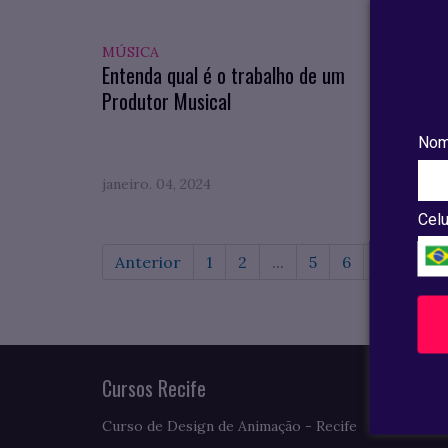
MÚSICA
DICAS
Entenda qual é o trabalho de um
PROMO
Produtor Musical
difere
Confir
Nom
uma
janeiro. 04, 2024
janeiro
Celu
Anterior
1
2
...
5
6
7
8
Cursos Recife
Curso de Design de Animação - Recife