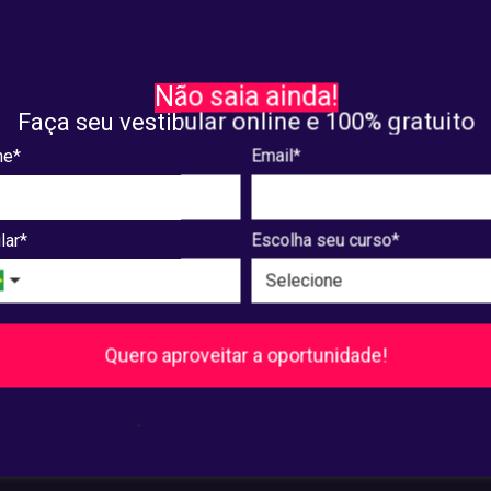
DICAS
TOR E ADVOGADO: qual a
APLICATIVOS PARA ORGAN
Não saia ainda!
nça entre as profissões?
OS ESTUDOS: conheça op
Faça seu vestibular online e 100% gratuito
a as atribuições de cada
que aumentam a produtiv
e*
Email*
. 02, 2024
dezembro. 29, 2023
lar*
Escolha seu curso*
9
10
11
...
240
241
Próxima
Quero aproveitar a oportunidade!
Pós-Graduação
.
Ver cursos