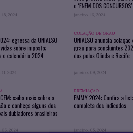
o ‘ENEM DOS CONCURSOS’
. 18, 2024
janeiro. 16, 2024
COLAÇÃO DE GRAU
2024: egressa da UNIAESO
UNIAESO anuncia colação 
úvidas sobre imposto;
grau para concluintes 20
a o calendário 2024
dos polos Olinda e Recife
. 11, 2024
janeiro. 09, 2024
A
PREMIAÇÃO
GEM: saiba mais sobre a
EMMY 2024: Confira a list
são e conheça alguns dos
completa dos indicados
pais dubladores brasileiros
. 05, 2024
janeiro. 05, 2024