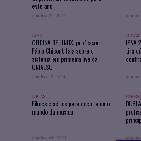
este ano
janeiro. 22, 2024
janeiro
LIVE
DICAS
OFICINA DE LINUX: professor
IPVA 
Fábio Chicout fala sobre o
tira d
sistema em primeira live da
confir
UNIAESO
janeiro. 12, 2024
janeiro
DICAS
CINEM
Filmes e séries para quem ama o
DUBLA
mundo da música
profis
princi
janeiro. 08, 2024
janeiro