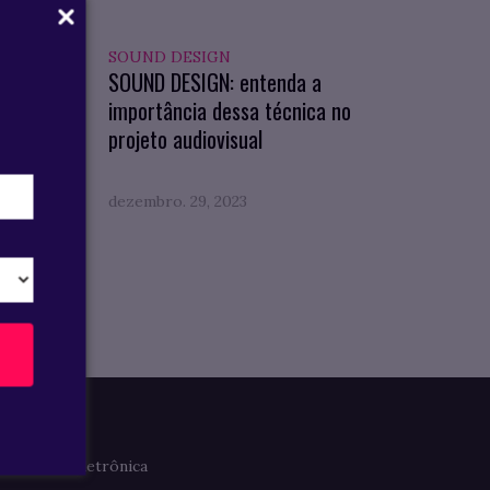
SOUND DESIGN
IZAR
SOUND DESIGN: entenda a
ções
importância dessa técnica no
idade
projeto audiovisual
dezembro. 29, 2023
Imprensa
Clipagem Eletrônica