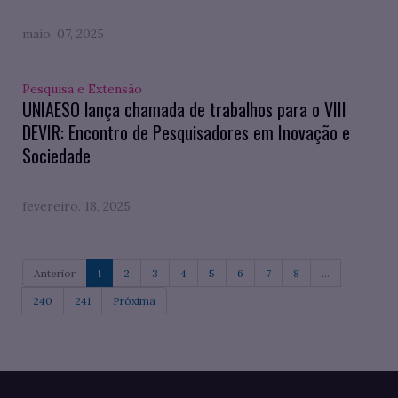
maio. 07, 2025
Pesquisa e Extensão
UNIAESO lança chamada de trabalhos para o VIII
DEVIR: Encontro de Pesquisadores em Inovação e
Sociedade
fevereiro. 18, 2025
Anterior
1
2
3
4
5
6
7
8
...
240
241
Próxima