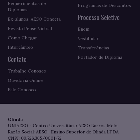
Requerimentos de
Programas de Descontos
Diplomas
Processo Seletivo
Ex-alunos: AESO Conecta
Revista Pense Virtual
Enem
Como Chegar
Vestibular
Intercâmbio
Transferências
Contato
Portador de Diploma
Trabalhe Conosco
Ouvidoria Online
Fale Conosco
Olinda
UNIAESO - Centro Universitário AESO Barros Melo
Razão Social: AESO- Ensino Superior de Olinda LTDA
CNPJ: 09.726.365/0001-72