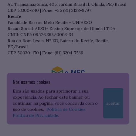
Av. Transamazônica, 405, Jardim Brasil II, Olinda, PE/Brasil
CEP 53300-240 | Fone: +55 (81) 2128-9797
Recife
Faculdade Barros Melo Recife - UNIAESO
Razão Social: AESO- Ensino Superior de Olinda LTDA
CNPJ: CNPJ: 09.726.365/0003-34
Rua do Bom Jesus, Nº 137, Bairro do Recife, Recife,
PE/Brasil
CEP 50030-170 | Fone: (81) 3204-7536
Nós usamos cookies
Consulte o cadastro da Instituição no Sistema do e-MEC
Eles são usados para aprimorar a sua
experiência. Ao fechar este banner ou
continuar na página, você concorda com o
aceitar
uso de cookies.
Política de Cookies
Política de Privacidade
.