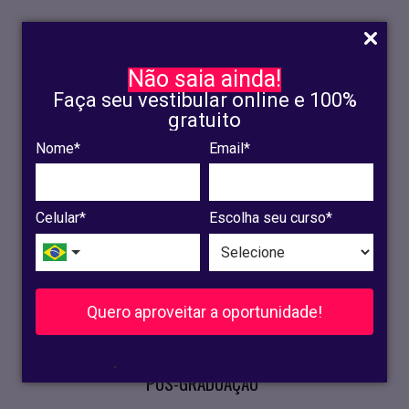
Não saia ainda!
Faça seu vestibular online e 100%
gratuito
Nome*
Email*
INSCRIÇÃO
OLINDA
Celular*
Escolha seu curso*
RECIFE
VESTIBULAR
Quero aproveitar a oportunidade!
CURSOS PRESENCIAIS
.
PÓS-GRADUAÇÃO