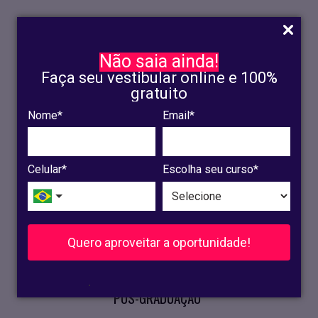
Não saia ainda!
Faça seu vestibular online e 100%
gratuito
Nome*
Email*
INSCRIÇÃO
OLINDA
Celular*
Escolha seu curso*
RECIFE
VESTIBULAR
Quero aproveitar a oportunidade!
CURSOS PRESENCIAIS
.
PÓS-GRADUAÇÃO