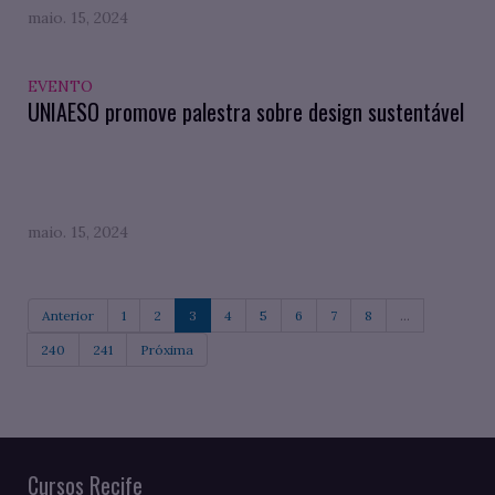
maio. 15, 2024
EVENTO
UNIAESO promove palestra sobre design sustentável
maio. 15, 2024
Anterior
1
2
3
4
5
6
7
8
...
240
241
Próxima
Cursos Recife