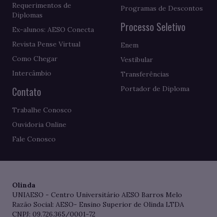
Requerimentos de
Programas de Descontos
Diplomas
Processo Seletivo
Ex-alunos: AESO Conecta
Revista Pense Virtual
Enem
Como Chegar
Vestibular
Intercâmbio
Transferências
Contato
Portador de Diploma
Trabalhe Conosco
Ouvidoria Online
Fale Conosco
Olinda
UNIAESO - Centro Universitário AESO Barros Melo
Razão Social: AESO- Ensino Superior de Olinda LTDA
CNPJ: 09.726.365/0001-72