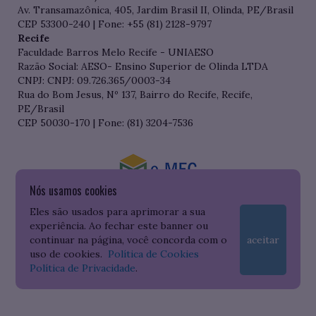
Av. Transamazônica, 405, Jardim Brasil II, Olinda, PE/Brasil
CEP 53300-240 | Fone: +55 (81) 2128-9797
Recife
Faculdade Barros Melo Recife - UNIAESO
Razão Social: AESO- Ensino Superior de Olinda LTDA
CNPJ: CNPJ: 09.726.365/0003-34
Rua do Bom Jesus, Nº 137, Bairro do Recife, Recife,
PE/Brasil
CEP 50030-170 | Fone: (81) 3204-7536
Nós usamos cookies
Consulte o cadastro da Instituição no Sistema do e-MEC
Eles são usados para aprimorar a sua
experiência. Ao fechar este banner ou
continuar na página, você concorda com o
aceitar
uso de cookies.
Política de Cookies
Política de Privacidade
.