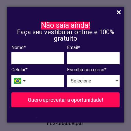
Não saia ainda!
Faça seu vestibular online e 100%
gratuito
Nome*
Email*
INSCRIÇÃO
OLINDA
Celular*
Escolha seu curso*
RECIFE
VESTIBULAR
Quero aproveitar a oportunidade!
CURSOS PRESENCIAIS
.
PÓS-GRADUAÇÃO