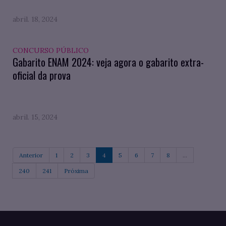
abril. 18, 2024
CONCURSO PÚBLICO
Gabarito ENAM 2024: veja agora o gabarito extra-
oficial da prova
abril. 15, 2024
Anterior
1
2
3
4
5
6
7
8
...
240
241
Próxima