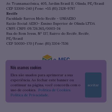
Av. Transamazônica, 405, Jardim Brasil II, Olinda, PE/Brasil
CEP 53300-240 | Fone: +55 (81) 2128-9797
Recife
Faculdade Barros Melo Recife - UNIAESO
Razão Social: AESO- Ensino Superior de Olinda LTDA
CNPJ: CNPJ: 09.726.365/0003-34
Rua do Bom Jesus, Nº 137, Bairro do Recife, Recife,
PE/Brasil
CEP 50030-170 | Fone: (81) 3204-7536
Nós usamos cookies
Consulte o cadastro da Instituição no Sistema do e-MEC
Eles são usados para aprimorar a sua
experiência. Ao fechar este banner ou
continuar na página, você concorda com o
aceitar
uso de cookies.
Política de Cookies
Política de Privacidade
.