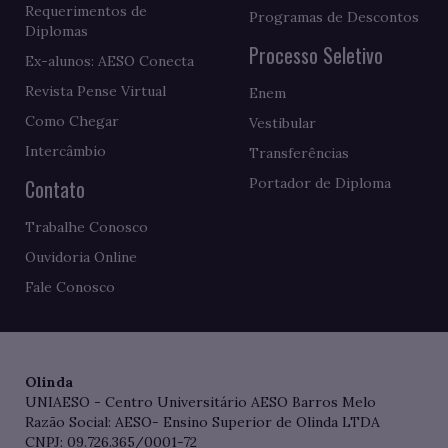
Requerimentos de
Programas de Descontos
Diplomas
Processo Seletivo
Ex-alunos: AESO Conecta
Revista Pense Virtual
Enem
Como Chegar
Vestibular
Intercâmbio
Transferências
Contato
Portador de Diploma
Trabalhe Conosco
Ouvidoria Online
Fale Conosco
Olinda
UNIAESO - Centro Universitário AESO Barros Melo
Razão Social: AESO- Ensino Superior de Olinda LTDA
CNPJ: 09.726.365/0001-72