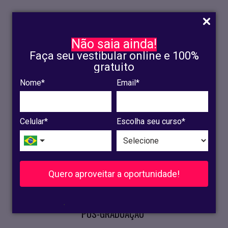
Não saia ainda!
Faça seu vestibular online e 100%
gratuito
Nome*
Email*
INSCRIÇÃO
OLINDA
Celular*
Escolha seu curso*
RECIFE
VESTIBULAR
Quero aproveitar a oportunidade!
CURSOS PRESENCIAIS
.
PÓS-GRADUAÇÃO