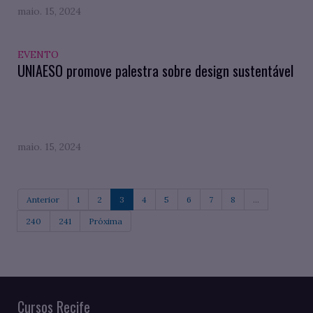
maio. 15, 2024
EVENTO
UNIAESO promove palestra sobre design sustentável
maio. 15, 2024
Anterior
1
2
3
4
5
6
7
8
...
240
241
Próxima
Cursos Recife