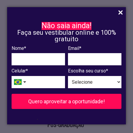
Não saia ainda!
Faça seu vestibular online e 100%
gratuito
Nome*
Email*
INSCRIÇÃO
OLINDA
Celular*
Escolha seu curso*
RECIFE
VESTIBULAR
Quero aproveitar a oportunidade!
CURSOS PRESENCIAIS
.
PÓS-GRADUAÇÃO