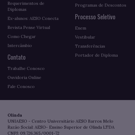
Requerimentos de
Programas de Descontos
Diplomas
Processo Seletivo
Ex-alunos: AESO Conecta
Revista Pense Virtual
Enem
Como Chegar
Vestibular
Intercâmbio
Transferências
Contato
Portador de Diploma
Trabalhe Conosco
Ouvidoria Online
Fale Conosco
Olinda
UNIAESO - Centro Universitário AESO Barros Melo
Razão Social: AESO- Ensino Superior de Olinda LTDA
CNPJ: 09.726.365/0001-72