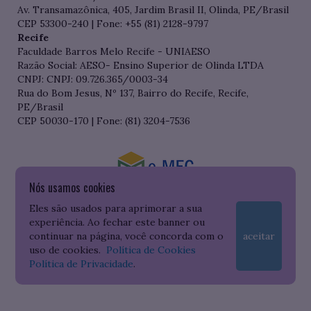
Av. Transamazônica, 405, Jardim Brasil II, Olinda, PE/Brasil
CEP 53300-240 | Fone: +55 (81) 2128-9797
Recife
Faculdade Barros Melo Recife - UNIAESO
Razão Social: AESO- Ensino Superior de Olinda LTDA
CNPJ: CNPJ: 09.726.365/0003-34
Rua do Bom Jesus, Nº 137, Bairro do Recife, Recife,
PE/Brasil
CEP 50030-170 | Fone: (81) 3204-7536
Nós usamos cookies
Consulte o cadastro da Instituição no Sistema do e-MEC
Eles são usados para aprimorar a sua
experiência. Ao fechar este banner ou
continuar na página, você concorda com o
aceitar
uso de cookies.
Política de Cookies
Política de Privacidade
.