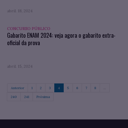
abril. 18, 2024
CONCURSO PÚBLICO
Gabarito ENAM 2024: veja agora o gabarito extra-
oficial da prova
abril. 15, 2024
Anterior
1
2
3
4
5
6
7
8
...
240
241
Próxima