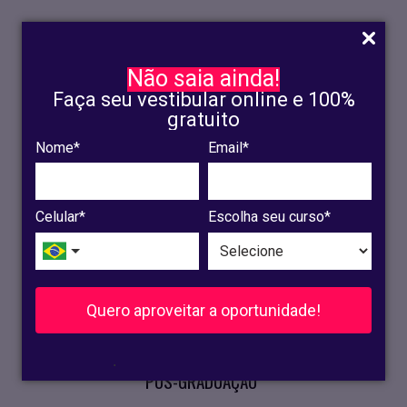
Não saia ainda!
Faça seu vestibular online e 100%
gratuito
Nome*
Email*
INSCRIÇÃO
OLINDA
Celular*
Escolha seu curso*
RECIFE
VESTIBULAR
Quero aproveitar a oportunidade!
CURSOS PRESENCIAIS
.
PÓS-GRADUAÇÃO