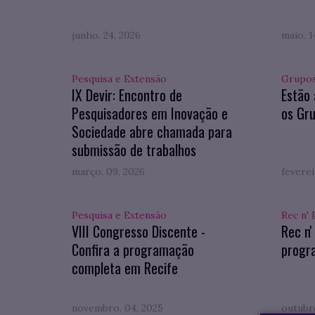
junho. 24, 2026
maio. 1
Pesquisa e Extensão
Grupos
IX Devir: Encontro de
Estão 
Pesquisadores em Inovação e
os Gru
Sociedade abre chamada para
submissão de trabalhos
março. 09, 2026
feverei
Pesquisa e Extensão
Rec n' 
VIII Congresso Discente -
Rec n'
Confira a programação
progr
completa em Recife
novembro. 04, 2025
outubro