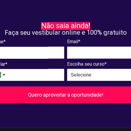
sa e Extensão
Pesquisa e Extensão
ra a programação
Confira a lista com trabal
Não saia ainda!
eta para as apresentações
aprovados para apresenta
Faça seu vestibular online e 100% gratuito
I Devir
VIII Devir
e*
Email*
8, 2025
maio. 07, 2025
lar*
Escolha seu curso*
8
...
240
241
Próxima
Quero aproveitar a oportunidade!
Pós-Graduação
.
Ver cursos