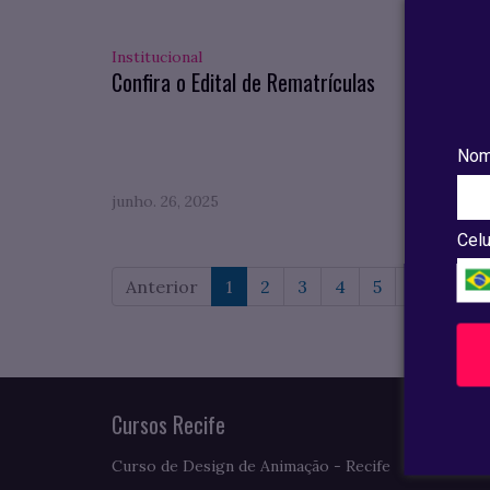
Institucional
Pesqui
Confira o Edital de Rematrículas
Confi
compl
do VII
Nom
junho. 26, 2025
maio. 0
Celu
Anterior
1
2
3
4
5
6
7
Cursos Recife
Curso de Design de Animação - Recife