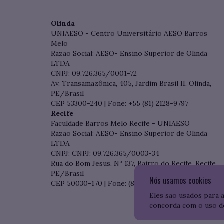
Olinda
UNIAESO - Centro Universitário AESO Barros
Melo
Razão Social: AESO- Ensino Superior de Olinda
LTDA
CNPJ: 09.726.365/0001-72
Av. Transamazônica, 405, Jardim Brasil II, Olinda,
PE/Brasil
CEP 53300-240 | Fone: +55 (81) 2128-9797
Recife
Faculdade Barros Melo Recife - UNIAESO
Razão Social: AESO- Ensino Superior de Olinda
LTDA
CNPJ: CNPJ: 09.726.365/0003-34
Rua do Bom Jesus, Nº 137, Bairro do Recife, Recife,
PE/Brasil
Nós usamos cookies
CEP 50030-170 | Fone: (81) 3204-7536
Eles são usados para 
concorda com o uso d