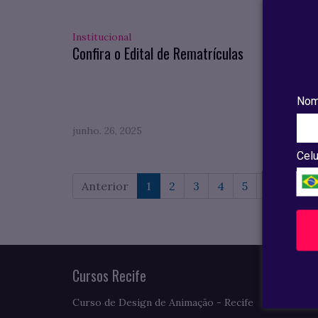
Institucional
Pesqui
Confira o Edital de Rematrículas
Confi
compl
do VII
Nom
junho. 26, 2025
maio. 0
Celu
Anterior
1
2
3
4
5
6
7
Cursos Recife
Curso de Design de Animação - Recife