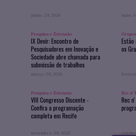
junho. 24, 2026
maio. 1
Pesquisa e Extensão
Grupos
IX Devir: Encontro de
Estão 
Pesquisadores em Inovação e
os Gru
Sociedade abre chamada para
submissão de trabalhos
março. 09, 2026
feverei
Pesquisa e Extensão
Rec n' 
VIII Congresso Discente -
Rec n'
Confira a programação
progr
completa em Recife
novembro. 04, 2025
outubro