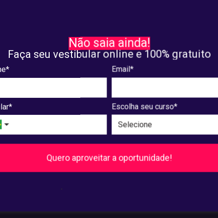
sa e Extensão
Pesquisa e Extensão
ra a programação
Confira a lista com trabal
Não saia ainda!
eta para as apresentações
aprovados para apresenta
Faça seu vestibular online e 100% gratuito
I Devir
VIII Devir
e*
Email*
8, 2025
maio. 07, 2025
lar*
Escolha seu curso*
8
...
240
241
Próxima
Quero aproveitar a oportunidade!
Pós-Graduação
.
Ver cursos