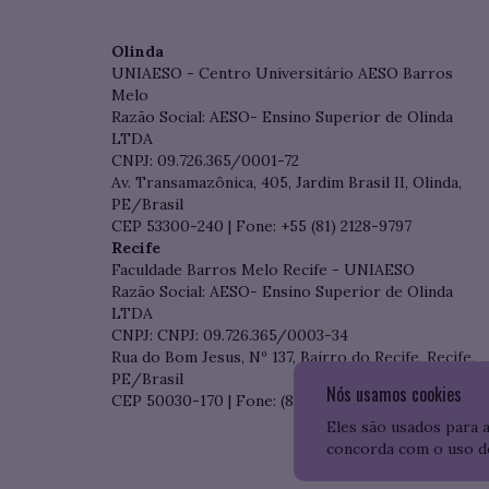
Olinda
UNIAESO - Centro Universitário AESO Barros
Melo
Razão Social: AESO- Ensino Superior de Olinda
LTDA
CNPJ: 09.726.365/0001-72
Av. Transamazônica, 405, Jardim Brasil II, Olinda,
PE/Brasil
CEP 53300-240 | Fone: +55 (81) 2128-9797
Recife
Faculdade Barros Melo Recife - UNIAESO
Razão Social: AESO- Ensino Superior de Olinda
LTDA
CNPJ: CNPJ: 09.726.365/0003-34
Rua do Bom Jesus, Nº 137, Bairro do Recife, Recife,
PE/Brasil
Nós usamos cookies
CEP 50030-170 | Fone: (81) 3204-7536
Eles são usados para 
concorda com o uso d