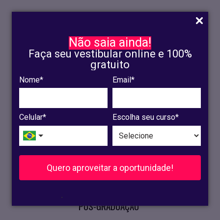
Não saia ainda!
Faça seu vestibular online e 100%
gratuito
Nome*
Email*
INSCRIÇÃO
OLINDA
Celular*
Escolha seu curso*
RECIFE
VESTIBULAR
Quero aproveitar a oportunidade!
CURSOS PRESENCIAIS
.
PÓS-GRADUAÇÃO