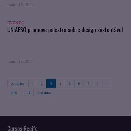
maio. 15, 2024
EVENTO
UNIAESO promove palestra sobre design sustentável
maio. 15, 2024
Anterior
1
2
3
4
5
6
7
8
...
240
241
Próxima
Cursos Recife