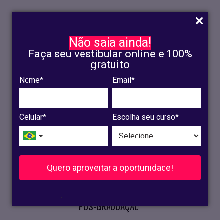
Não saia ainda!
Faça seu vestibular online e 100%
gratuito
Nome*
Email*
INSCRIÇÃO
OLINDA
Celular*
Escolha seu curso*
RECIFE
VESTIBULAR
Quero aproveitar a oportunidade!
CURSOS PRESENCIAIS
.
PÓS-GRADUAÇÃO