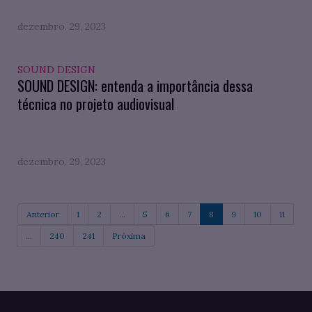
dezembro. 29, 2023
SOUND DESIGN
SOUND DESIGN: entenda a importância dessa
técnica no projeto audiovisual
dezembro. 29, 2023
Anterior
1
2
...
5
6
7
8
9
10
11
...
240
241
Próxima