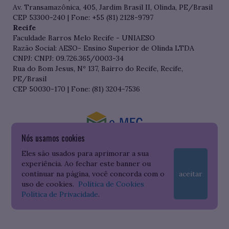
Av. Transamazônica, 405, Jardim Brasil II, Olinda, PE/Brasil
CEP 53300-240 | Fone: +55 (81) 2128-9797
Recife
Faculdade Barros Melo Recife - UNIAESO
Razão Social: AESO- Ensino Superior de Olinda LTDA
CNPJ: CNPJ: 09.726.365/0003-34
Rua do Bom Jesus, Nº 137, Bairro do Recife, Recife,
PE/Brasil
CEP 50030-170 | Fone: (81) 3204-7536
Nós usamos cookies
Consulte o cadastro da Instituição no Sistema do e-MEC
Eles são usados para aprimorar a sua
experiência. Ao fechar este banner ou
continuar na página, você concorda com o
aceitar
uso de cookies.
Política de Cookies
Política de Privacidade
.