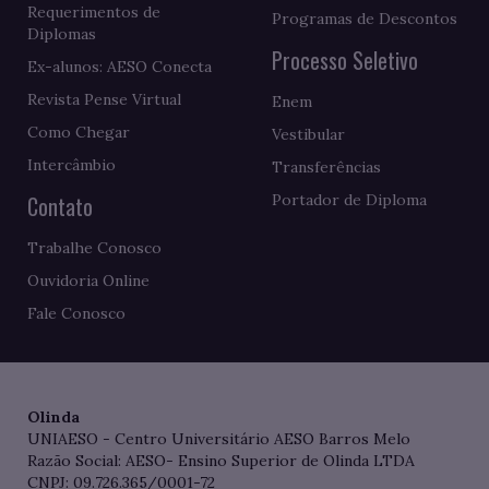
Requerimentos de
Programas de Descontos
Diplomas
Processo Seletivo
Ex-alunos: AESO Conecta
Revista Pense Virtual
Enem
Como Chegar
Vestibular
Intercâmbio
Transferências
Contato
Portador de Diploma
Trabalhe Conosco
Ouvidoria Online
Fale Conosco
Olinda
UNIAESO - Centro Universitário AESO Barros Melo
Razão Social: AESO- Ensino Superior de Olinda LTDA
CNPJ: 09.726.365/0001-72