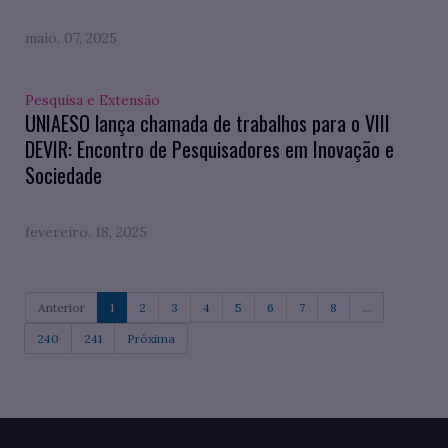
maio. 07, 2025
Pesquisa e Extensão
UNIAESO lança chamada de trabalhos para o VIII
DEVIR: Encontro de Pesquisadores em Inovação e
Sociedade
fevereiro. 18, 2025
Anterior
1
2
3
4
5
6
7
8
...
240
241
Próxima