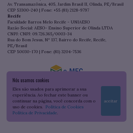
Av. Transamazônica, 405, Jardim Brasil II, Olinda, PE/Brasil
CEP 53300-240 | Fone: +55 (81) 2128-9797
Recife
Faculdade Barros Melo Recife - UNIAESO
Razão Social: AESO- Ensino Superior de Olinda LTDA
CNPJ: CNPJ: 09.726.365/0003-34
Rua do Bom Jesus, Nº 137, Bairro do Recife, Recife,
PE/Brasil
CEP 50030-170 | Fone: (81) 3204-7536
Nós usamos cookies
Consulte o cadastro da Instituição no Sistema do e-MEC
Eles são usados para aprimorar a sua
experiência. Ao fechar este banner ou
continuar na página, você concorda com o
aceitar
uso de cookies.
Política de Cookies
Política de Privacidade
.