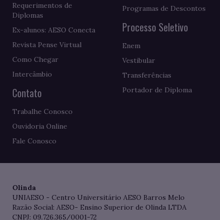
Requerimentos de
Programas de Descontos
Diplomas
Processo Seletivo
Ex-alunos: AESO Conecta
Revista Pense Virtual
Enem
Como Chegar
Vestibular
Intercâmbio
Transferências
Contato
Portador de Diploma
Trabalhe Conosco
Ouvidoria Online
Fale Conosco
Olinda
UNIAESO - Centro Universitário AESO Barros Melo
Razão Social: AESO- Ensino Superior de Olinda LTDA
CNPJ: 09.726.365/0001-72