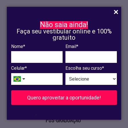
Não saia ainda!
Faça seu vestibular online e 100%
gratuito
Nome*
Email*
INSCRIÇÃO
OLINDA
Celular*
Escolha seu curso*
RECIFE
VESTIBULAR
Quero aproveitar a oportunidade!
CURSOS PRESENCIAIS
.
PÓS-GRADUAÇÃO