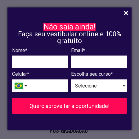
Não saia ainda!
Faça seu vestibular online e 100%
gratuito
Nome*
Email*
INSCRIÇÃO
OLINDA
Celular*
Escolha seu curso*
RECIFE
VESTIBULAR
Quero aproveitar a oportunidade!
CURSOS PRESENCIAIS
.
PÓS-GRADUAÇÃO