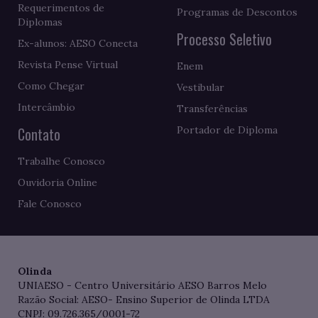
Requerimentos de
Programas de Descontos
Diplomas
Processo Seletivo
Ex-alunos: AESO Conecta
Revista Pense Virtual
Enem
Como Chegar
Vestibular
Intercâmbio
Transferências
Contato
Portador de Diploma
Trabalhe Conosco
Ouvidoria Online
Fale Conosco
Olinda
UNIAESO - Centro Universitário AESO Barros Melo
Razão Social: AESO- Ensino Superior de Olinda LTDA
CNPJ: 09.726.365/0001-72