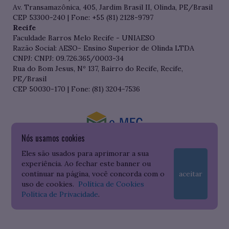
Av. Transamazônica, 405, Jardim Brasil II, Olinda, PE/Brasil
CEP 53300-240 | Fone: +55 (81) 2128-9797
Recife
Faculdade Barros Melo Recife - UNIAESO
Razão Social: AESO- Ensino Superior de Olinda LTDA
CNPJ: CNPJ: 09.726.365/0003-34
Rua do Bom Jesus, Nº 137, Bairro do Recife, Recife,
PE/Brasil
CEP 50030-170 | Fone: (81) 3204-7536
Nós usamos cookies
Consulte o cadastro da Instituição no Sistema do e-MEC
Eles são usados para aprimorar a sua
experiência. Ao fechar este banner ou
continuar na página, você concorda com o
aceitar
uso de cookies.
Política de Cookies
Política de Privacidade
.