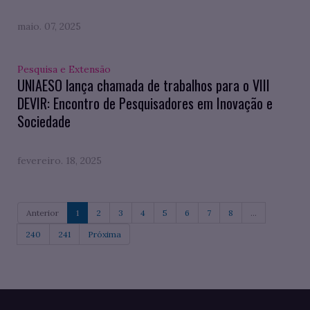
maio. 07, 2025
Pesquisa e Extensão
UNIAESO lança chamada de trabalhos para o VIII
DEVIR: Encontro de Pesquisadores em Inovação e
Sociedade
fevereiro. 18, 2025
Anterior
1
2
3
4
5
6
7
8
...
240
241
Próxima