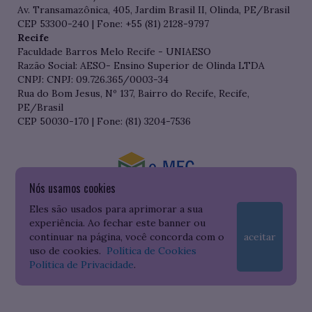
Av. Transamazônica, 405, Jardim Brasil II, Olinda, PE/Brasil
CEP 53300-240 | Fone: +55 (81) 2128-9797
Recife
Faculdade Barros Melo Recife - UNIAESO
Razão Social: AESO- Ensino Superior de Olinda LTDA
CNPJ: CNPJ: 09.726.365/0003-34
Rua do Bom Jesus, Nº 137, Bairro do Recife, Recife,
PE/Brasil
CEP 50030-170 | Fone: (81) 3204-7536
Nós usamos cookies
Consulte o cadastro da Instituição no Sistema do e-MEC
Eles são usados para aprimorar a sua
experiência. Ao fechar este banner ou
continuar na página, você concorda com o
aceitar
uso de cookies.
Política de Cookies
Política de Privacidade
.