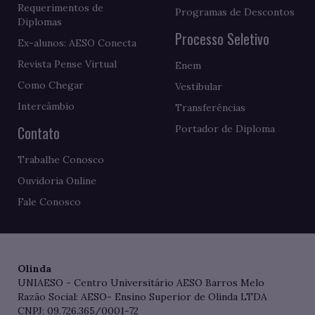
Requerimentos de
Programas de Descontos
Diplomas
Processo Seletivo
Ex-alunos: AESO Conecta
Revista Pense Virtual
Enem
Como Chegar
Vestibular
Intercâmbio
Transferências
Contato
Portador de Diploma
Trabalhe Conosco
Ouvidoria Online
Fale Conosco
Olinda
UNIAESO - Centro Universitário AESO Barros Melo
Razão Social: AESO- Ensino Superior de Olinda LTDA
CNPJ: 09.726.365/0001-72