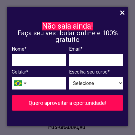
Não saia ainda!
Faça seu vestibular online e 100%
gratuito
Nome*
Email*
INSCRIÇÃO
OLINDA
Celular*
Escolha seu curso*
RECIFE
VESTIBULAR
Quero aproveitar a oportunidade!
CURSOS PRESENCIAIS
.
PÓS-GRADUAÇÃO