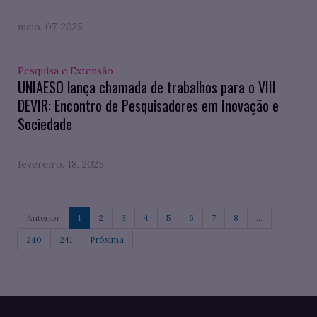
maio. 07, 2025
Pesquisa e Extensão
UNIAESO lança chamada de trabalhos para o VIII
DEVIR: Encontro de Pesquisadores em Inovação e
Sociedade
fevereiro. 18, 2025
Anterior
1
2
3
4
5
6
7
8
...
240
241
Próxima