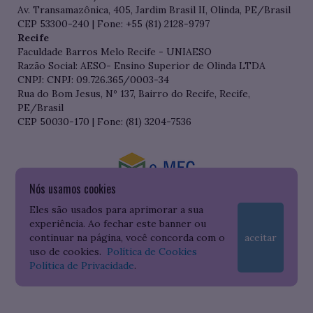
Av. Transamazônica, 405, Jardim Brasil II, Olinda, PE/Brasil
CEP 53300-240 | Fone: +55 (81) 2128-9797
Recife
Faculdade Barros Melo Recife - UNIAESO
Razão Social: AESO- Ensino Superior de Olinda LTDA
CNPJ: CNPJ: 09.726.365/0003-34
Rua do Bom Jesus, Nº 137, Bairro do Recife, Recife,
PE/Brasil
CEP 50030-170 | Fone: (81) 3204-7536
Nós usamos cookies
Consulte o cadastro da Instituição no Sistema do e-MEC
Eles são usados para aprimorar a sua
experiência. Ao fechar este banner ou
continuar na página, você concorda com o
aceitar
uso de cookies.
Política de Cookies
Política de Privacidade
.