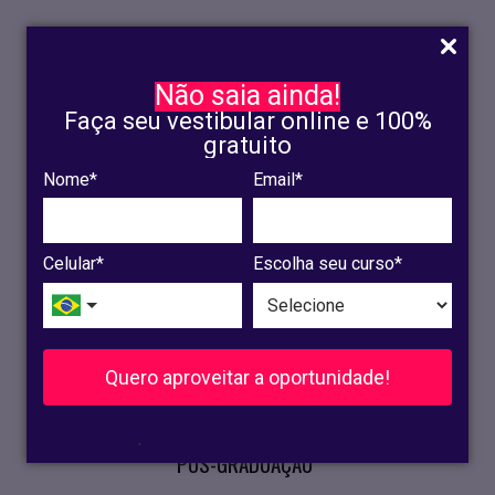
Não saia ainda!
Faça seu vestibular online e 100%
gratuito
Nome*
Email*
INSCRIÇÃO
OLINDA
Celular*
Escolha seu curso*
RECIFE
VESTIBULAR
Quero aproveitar a oportunidade!
CURSOS PRESENCIAIS
.
PÓS-GRADUAÇÃO