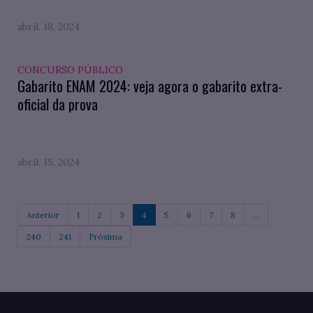
abril. 18, 2024
CONCURSO PÚBLICO
Gabarito ENAM 2024: veja agora o gabarito extra-
oficial da prova
abril. 15, 2024
Anterior
1
2
3
4
5
6
7
8
...
240
241
Próxima