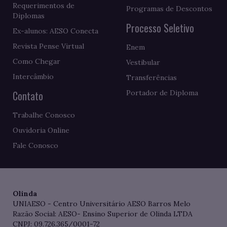
Requerimentos de
Programas de Descontos
Diplomas
Processo Seletivo
Ex-alunos: AESO Conecta
Revista Pense Virtual
Enem
Como Chegar
Vestibular
Intercâmbio
Transferências
Contato
Portador de Diploma
Trabalhe Conosco
Ouvidoria Online
Fale Conosco
Olinda
UNIAESO - Centro Universitário AESO Barros Melo
Razão Social: AESO- Ensino Superior de Olinda LTDA
CNPJ: 09.726.365/0001-72